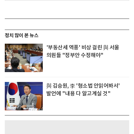
정치 많이 본 뉴스
'부동산세 역풍' 비상 걸린 與 서울
의원들 "정부안 수정해야"
與 김승원, 李 '형소법 안읽어봐서'
발언에 "내용 다 알고계실 것"