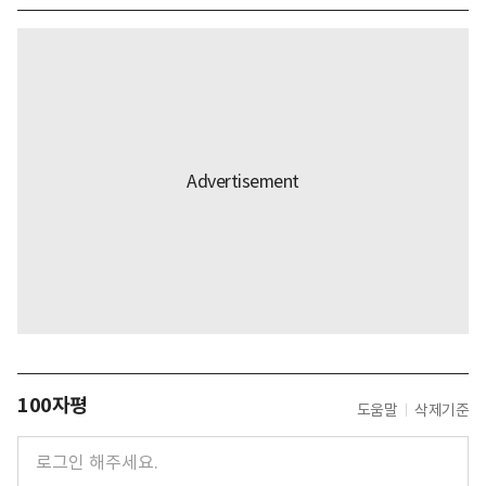
100자평
도움말
삭제기준