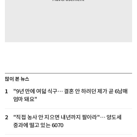
많이 본 뉴스
1
"9년 만에 여덟 식구… 결혼 안 하려던 제가 곧 6남매
엄마 돼요"
2
"직접 농사 안 지으면 내년까지 팔아라"… 양도세
중과에 떨고 있는 6070