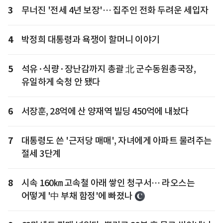
3
무너진 '전세 4년 보장'… 집주인 전화 두려운 세입자
4
박정희 대통령과 욕쟁이 할머니 이야기
5
석유·식량·장난감까지 총괄 北 군수동원총국장,
유일하게 숙청 안 됐다
6
서장훈, 28억에 산 양재역 빌딩 450억에 내놨다
7
대통령도 쓴 '근저당 매매', 자녀에게 아파트 물려주는
절세 3단계
8
시속 160㎞ 고속철 아래 쌓인 청구서… 라오스는
어떻게 '中 부채 함정'에 빠졌나