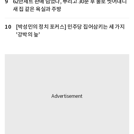
9
62만세트 판매 넘었다, 뿌리고 30분 후 물로 씻어내니
새 집 같은 욕실과 주방
10
[박성민의 정치 포커스] 민주당 집어삼키는 세 가지
'강박의 늪'