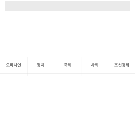
오피니언
정치
국제
사회
조선경제
문화·
조선
스포츠
건강
조선몰
연예
리더스
조선일보 공식 SNS
개인정보처리방침
사이트맵