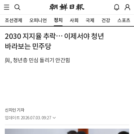
정치
조선경제
오피니언
사회
국제
건강
스포츠
2030 지지율 추락… 이제서야 청년
바라보는 민주당
與, 청년층 민심 돌리기 안간힘
신지인 기자
업데이트
2026.07.03. 09:27