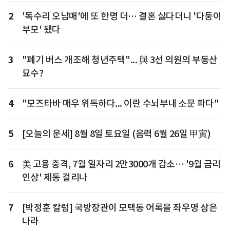
2
'독수리 오남매'에 또 한명 더… 결혼 싫다더니 '다둥이
부모' 됐다
3
"폐기 버스 개조해 청년주택"... 與 3선 의원의 부동산
묘수?
4
"모즈타바 매우 위독하다... 이란 수뇌부내 소문 파다"
5
[오늘의 운세] 8월 8일 토요일 (음력 6월 26일 甲寅)
6
美 고용 충격, 7월 일자리 2만3000개 감소… '9월 금리
인상' 제동 걸리나
7
[박정훈 칼럼] 국방장관이 모택동 어록을 좌우명 삼은
나라