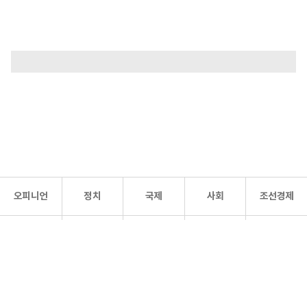
오피니언
정치
국제
사회
조선경제
문화·
조선
스포츠
건강
조선몰
연예
리더스
조선일보 공식 SNS