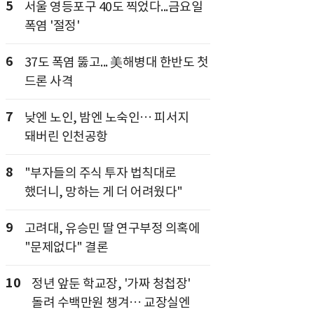
5
서울 영등포구 40도 찍었다...금요일
폭염 '절정'
6
37도 폭염 뚫고... 美해병대 한반도 첫
드론 사격
7
낮엔 노인, 밤엔 노숙인… 피서지
돼버린 인천공항
8
"부자들의 주식 투자 법칙대로
했더니, 망하는 게 더 어려웠다"
9
고려대, 유승민 딸 연구부정 의혹에
"문제없다" 결론
10
정년 앞둔 학교장, '가짜 청첩장'
돌려 수백만원 챙겨… 교장실엔