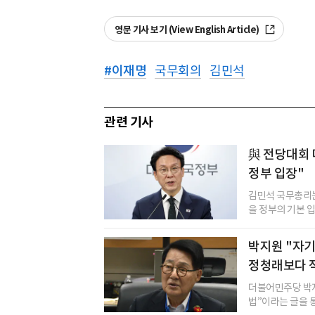
영문 기사 보기 (View English Article)
#
이재명
국무회의
김민석
관련 기사
與 전당대회
정부 입장"
김민석 국무총리는
을 정부의 기본 입
박지원 "자
정청래보다 
더불어민주당 박지
법”이라는 글을 