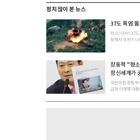
정치 많이 본 뉴스
37도 폭염 뚫
최고기온이 37도
장에서 무전기 너머
장동혁 "형소법
정신세계가 
국민의힘 장동혁 
급한 이재명 대통령