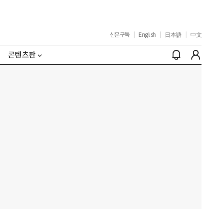
신문구독
|
English
|
日本語
|
中文
콘텐츠판