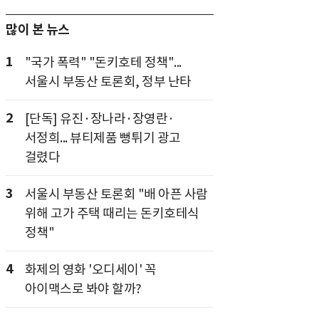
많이 본 뉴스
1
"국가 폭력" "돈키호테 정책"...
서울시 부동산 토론회, 정부 난타
2
[단독] 유진·장나라·장영란·
서정희... 뷰티제품 뻥튀기 광고
걸렸다
3
서울시 부동산 토론회 "배 아픈 사람
위해 고가 주택 때리는 돈키호테식
정책"
4
화제의 영화 '오디세이' 꼭
아이맥스로 봐야 할까?