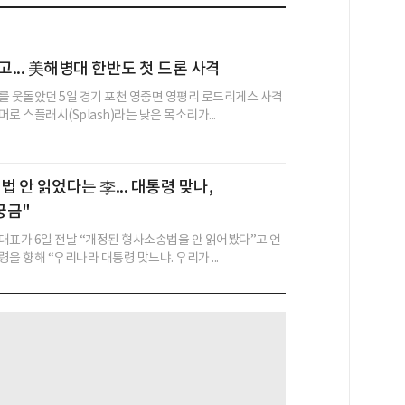
고... 美해병대 한반도 첫 드론 사격
를 웃돌았던 5일 경기 포천 영중면 영평리 로드리게스 사격
로 스플래시(Splash)라는 낮은 목소리가...
 안 읽었다는 李... 대통령 맞나,
궁금"
대표가 6일 전날 “개정된 형사소송법을 안 읽어봤다”고 언
을 향해 “우리나라 대통령 맞느냐. 우리가 ...