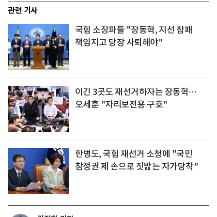
관련 기사
국힘 소장파들 "장동혁, 지선 참패
책임지고 당장 사퇴해야"
이긴 3곳도 재선거하자는 장동혁…
오세훈 "자리보전용 구호"
한병도, 국힘 재선거 소청에 "국민
참정권 제 손으로 짓밟는 자가당착"