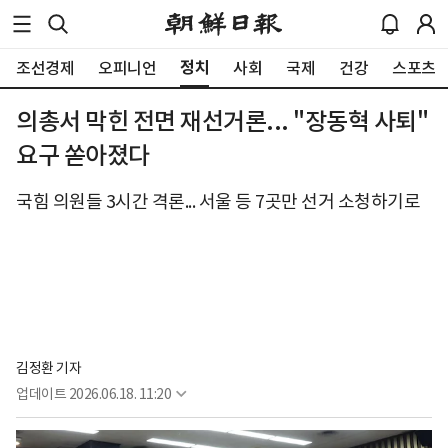
정치
조선경제
오피니언
사회
국제
건강
스포츠
의총서 막힌 전면 재선거론... "장동혁 사퇴"
요구 쏟아졌다
국힘 의원들 3시간 격론... 서울 등 7곳만 선거 소청하기로
김정환 기자
업데이트
2026.06.18. 11:20