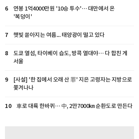
6
연봉 1억4000만원 '10승 투수'… 대만에서 온
'복덩이'
7
햇빛 쏟아지는 여름... 태양광이 떨고 있다
8
도쿄 열섬, 타이베이 습도, 방콕 열대야… 다 합친 게
서울
9
[사설] '한 집에서 오래 산 罪' 지은 고령자는 지방으로
쫓겨나나
10
車로 대륙 한바퀴… 中, 2만7000㎞ 순환도로 만든다