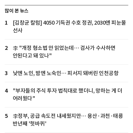
많이 본 뉴스
1
[김창균 칼럼] 4050 기득권 수호 정권, 2030엔 피눈물
선사
2
李 "개정 형소법 안 읽었는데… 검사가 수사하면
안된다고 돼 있나"
3
낮엔 노인, 밤엔 노숙인… 피서지 돼버린 인천공항
4
"부자들의 주식 투자 법칙대로 했더니, 망하는 게 더
어려웠다"
5
李정부, 공급 속도전 내세웠지만… 용산·과천·태릉
반년째 '헛바퀴'