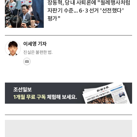
장동혁, 당내 사퇴론에 "월례행사처럼
자판기 수준... 6·3 선거 '선전했다'
평가"
이세영 기자
진실은 불편한 법.