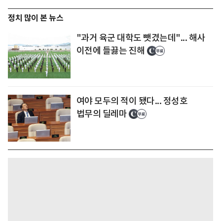
정치 많이 본 뉴스
"과거 육군 대학도 뺏겼는데"... 해사
이전에 들끓는 진해
여야 모두의 적이 됐다... 정성호
법무의 딜레마