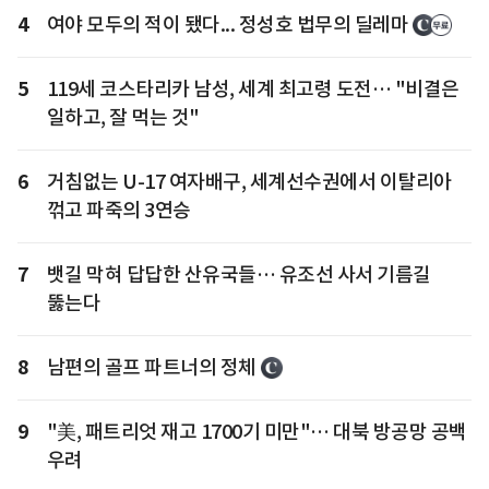
4
여야 모두의 적이 됐다... 정성호 법무의 딜레마
5
119세 코스타리카 남성, 세계 최고령 도전… "비결은
일하고, 잘 먹는 것"
6
거침없는 U-17 여자배구, 세계선수권에서 이탈리아
꺾고 파죽의 3연승
7
뱃길 막혀 답답한 산유국들… 유조선 사서 기름길
뚫는다
8
남편의 골프 파트너의 정체
9
"美, 패트리엇 재고 1700기 미만"… 대북 방공망 공백
우려