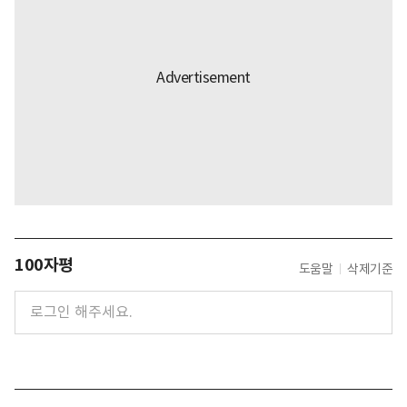
100자평
도움말
삭제기준