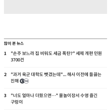
많이 본 뉴스
1
"손주 보느라 집 비워도 세금 폭탄?" 세제 개편 민원
3700건
2
"과거 육군 대학도 뺏겼는데"... 해사 이전에 들끓는
진해
3
"너도 얼마나 더웠으면…" 물놀이장서 수영 즐긴
구렁이