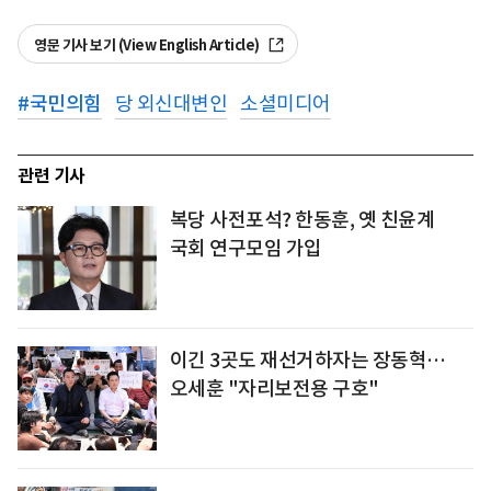
영문 기사 보기 (View English Article)
#
국민의힘
당 외신대변인
소셜미디어
관련 기사
복당 사전포석? 한동훈, 옛 친윤계
국회 연구모임 가입
이긴 3곳도 재선거하자는 장동혁…
오세훈 "자리보전용 구호"