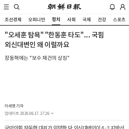
정치
조선경제
오피니언
사회
국제
건강
스포츠
"오세훈 탐욕" "한동훈 타도"... 국힘
외신대변인 왜 이럴까요
장동혁에는 "보수 재건의 상징"
이세영 기자
업데이트
2026.06.17. 17:26
국민의힘 장동혁 대표가 임명한 당 외신대변인이 6·3 지방선