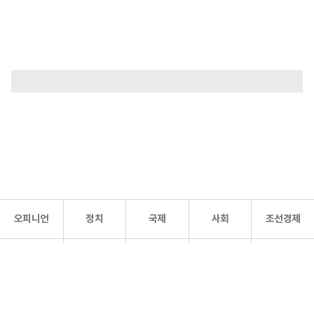
오피니언
정치
국제
사회
조선경제
문화·
조선
스포츠
건강
조선몰
연예
리더스
조선일보 공식 SNS