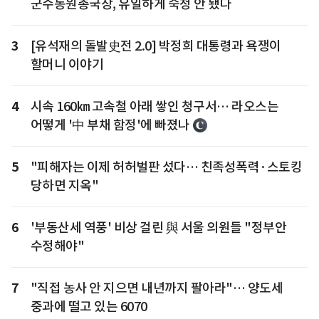
군수동원총국장, 유일하게 숙청 안 됐다
3
[유석재의 돌발史전 2.0] 박정희 대통령과 욕쟁이
할머니 이야기
4
시속 160㎞ 고속철 아래 쌓인 청구서… 라오스는
어떻게 '中 부채 함정'에 빠졌나
5
"피해자는 이제 허허벌판 섰다… 친족성폭력·스토킹
당하면 지옥"
6
'부동산세 역풍' 비상 걸린 與 서울 의원들 "정부안
수정해야"
7
"직접 농사 안 지으면 내년까지 팔아라"… 양도세
중과에 떨고 있는 6070