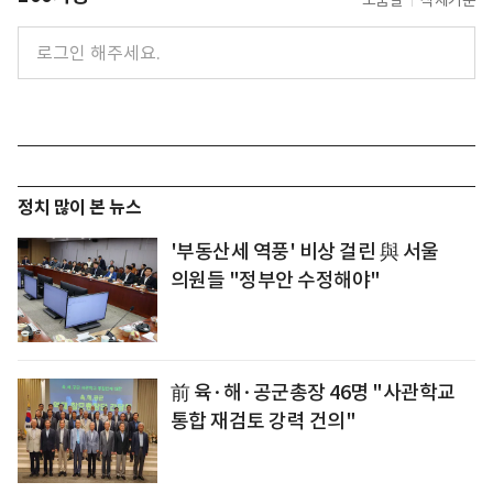
도움말
삭제기준
정치 많이 본 뉴스
'부동산세 역풍' 비상 걸린 與 서울
의원들 "정부안 수정해야"
前 육·해·공군총장 46명 "사관학교
통합 재검토 강력 건의"