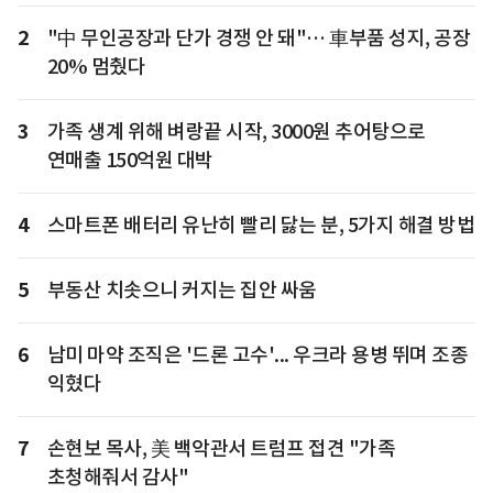
2
"中 무인공장과 단가 경쟁 안 돼"… 車부품 성지, 공장
20% 멈췄다
3
가족 생계 위해 벼랑끝 시작, 3000원 추어탕으로
연매출 150억원 대박
4
스마트폰 배터리 유난히 빨리 닳는 분, 5가지 해결 방법
5
부동산 치솟으니 커지는 집안 싸움
6
남미 마약 조직은 '드론 고수'... 우크라 용병 뛰며 조종
익혔다
7
손현보 목사, 美 백악관서 트럼프 접견 "가족
초청해줘서 감사"