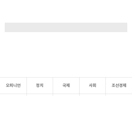
오피니언
정치
국제
사회
조선경제
문화·
조선
스포츠
건강
조선몰
연예
리더스
조선일보 공식 SNS