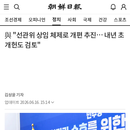
정치
조선경제
오피니언
사회
국제
건강
스포츠
與 "선관위 상임 체제로 개편 추진… 내년 초
개헌도 검토"
김상윤 기자
업데이트
2026.06.16. 15:14