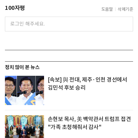
100자평
도움말
삭제기준
정치 많이 본 뉴스
[속보] 與 전대, 제주·인천 경선에서
김민석 후보 승리
손현보 목사, 美 백악관서 트럼프 접견
"가족 초청해줘서 감사"