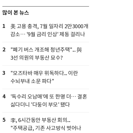
많이 본 뉴스
1
美 고용 충격, 7월 일자리 2만3000개
감소… '9월 금리 인상' 제동 걸리나
2
"폐기 버스 개조해 청년주택"... 與
3선 의원의 부동산 묘수?
3
"모즈타바 매우 위독하다... 이란
수뇌부내 소문 파다"
4
'독수리 오남매'에 또 한명 더… 결혼
싫다더니 '다둥이 부모' 됐다
5
李, 6시간동안 부동산 회의...
"주택공급, 기존 사고방식 벗어나