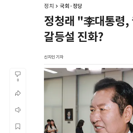
정치
국회·정당
정청래 "李대통령,
갈등설 진화?
신지인 기자
0