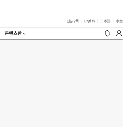
신문구독
|
English
|
日本語
|
中文
콘텐츠판