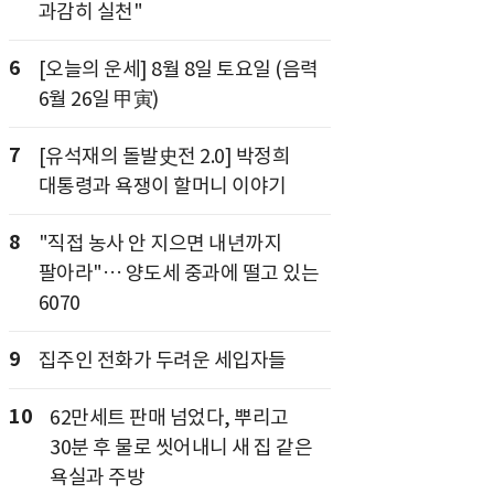
과감히 실천"
6
[오늘의 운세] 8월 8일 토요일 (음력
6월 26일 甲寅)
7
[유석재의 돌발史전 2.0] 박정희
대통령과 욕쟁이 할머니 이야기
8
"직접 농사 안 지으면 내년까지
팔아라"… 양도세 중과에 떨고 있는
6070
9
집주인 전화가 두려운 세입자들
10
62만세트 판매 넘었다, 뿌리고
30분 후 물로 씻어내니 새 집 같은
욕실과 주방