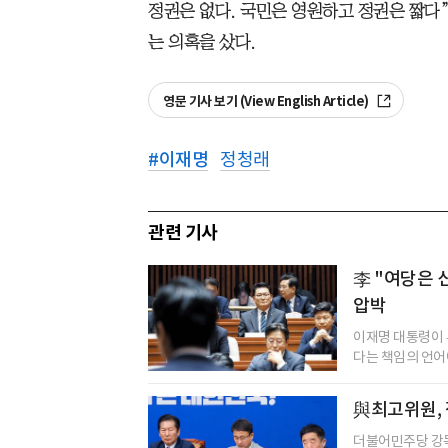
정권은 없다. 국민은 영원하고 정권은 짧다
는 의혹을 샀다.
영문 기사 보기 (View English Article)
#
이재명
정청래
관련 기사
李 "여당은 
압박
이재명 대통령이 유
다는 책임의 언어에
與최고위원, 
더불어민주당 강득