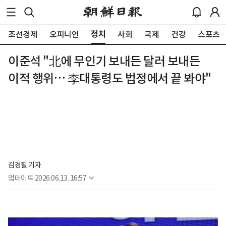
정치
조선경제
오피니언
사회
국제
건강
스포츠
이준석 "北에 무인기 보내든 달러 보내든
이적 행위… 李대통령도 법정에서 끝 봐야"
김경필 기자
업데이트
2026.06.13. 16:57