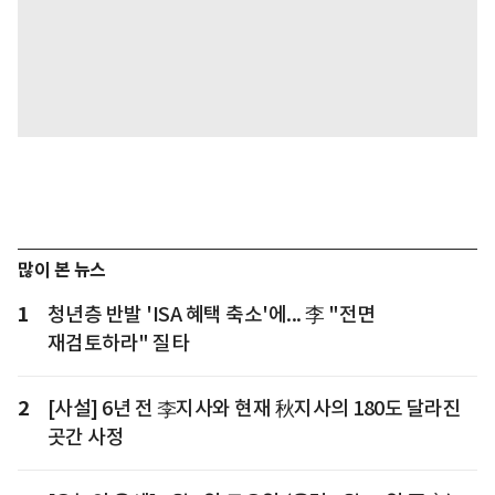
많이 본 뉴스
1
청년층 반발 'ISA 혜택 축소'에... 李 "전면
재검토하라" 질타
2
[사설] 6년 전 李지사와 현재 秋지사의 180도 달라진
곳간 사정