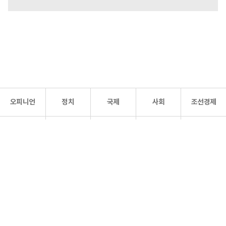
오피니언
정치
국제
사회
조선경제
문화·
조선
스포츠
건강
조선몰
연예
리더스
조선일보 공식 SNS
개인정보처리방침
사이트맵