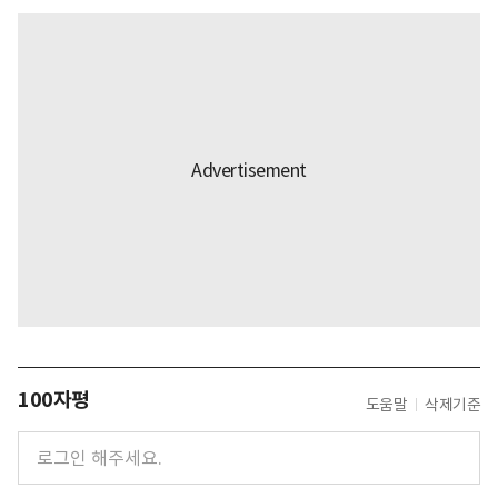
100자평
도움말
삭제기준