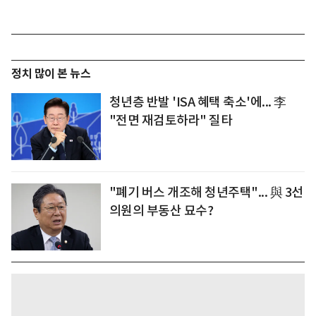
정치 많이 본 뉴스
청년층 반발 'ISA 혜택 축소'에... 李
"전면 재검토하라" 질타
"폐기 버스 개조해 청년주택"... 與 3선
의원의 부동산 묘수?