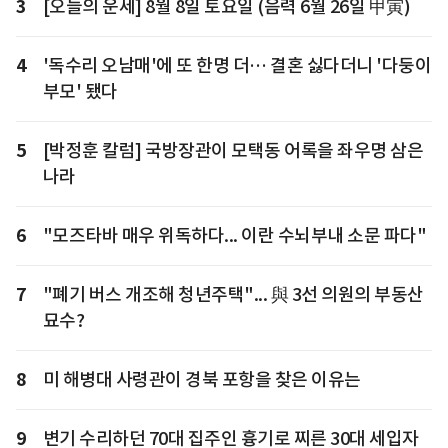
3
[오늘의 운세] 8월 8일 토요일 (음력 6월 26일 甲寅)
4
'독수리 오남매'에 또 한명 더… 결혼 싫다더니 '다둥이
부모' 됐다
5
[박정훈 칼럼] 국방장관이 모택동 어록을 좌우명 삼은
나라
6
"모즈타바 매우 위독하다... 이란 수뇌부내 소문 파다"
7
"폐기 버스 개조해 청년주택"... 與 3선 의원의 부동산
묘수?
8
미 해병대 사령관이 경북 포항을 찾은 이유는
9
변기 수리하던 70대 집주인 흉기로 찌른 30대 세입자