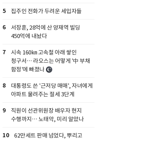
5
집주인 전화가 두려운 세입자들
6
서장훈, 28억에 산 양재역 빌딩
450억에 내놨다
7
시속 160㎞ 고속철 아래 쌓인
청구서… 라오스는 어떻게 '中 부채
함정'에 빠졌나
8
대통령도 쓴 '근저당 매매', 자녀에게
아파트 물려주는 절세 3단계
9
직원이 선관위원장 배우자 현지
수행까지… 노태악, 미리 알았나
10
62만세트 판매 넘었다, 뿌리고