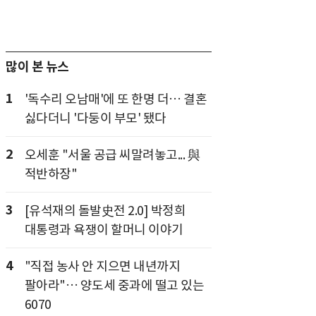
많이 본 뉴스
1
'독수리 오남매'에 또 한명 더… 결혼
싫다더니 '다둥이 부모' 됐다
2
오세훈 "서울 공급 씨말려놓고... 與
적반하장"
3
[유석재의 돌발史전 2.0] 박정희
대통령과 욕쟁이 할머니 이야기
4
"직접 농사 안 지으면 내년까지
팔아라"… 양도세 중과에 떨고 있는
6070