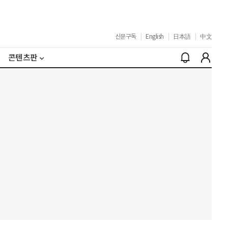
신문구독
|
English
|
日本語
|
中文
콘텐츠판