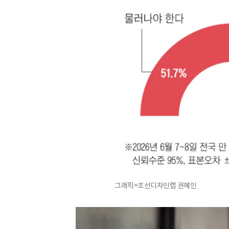
그래픽=조선디자인랩 권혜인