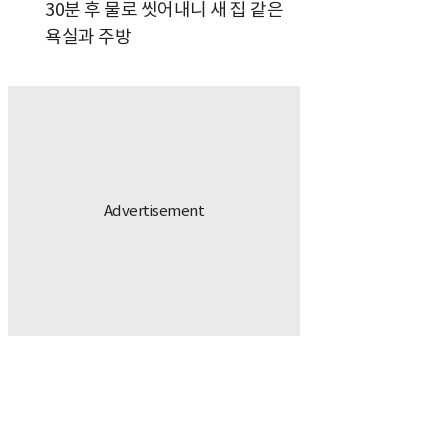
30분 후 물로 씻어내니 새 집 같은
욕실과 주방