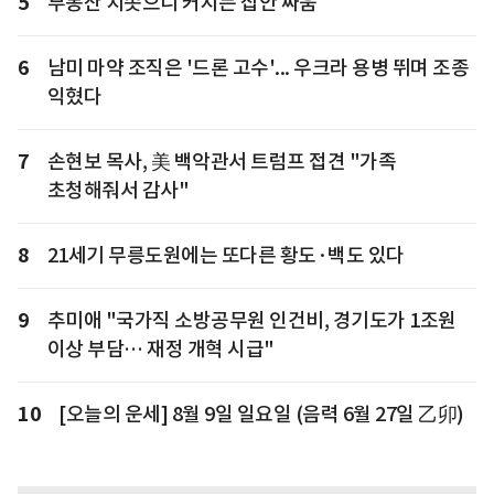
5
부동산 치솟으니 커지는 집안 싸움
6
남미 마약 조직은 '드론 고수'... 우크라 용병 뛰며 조종
익혔다
7
손현보 목사, 美 백악관서 트럼프 접견 "가족
초청해줘서 감사"
8
21세기 무릉도원에는 또다른 황도·백도 있다
9
추미애 "국가직 소방공무원 인건비, 경기도가 1조원
이상 부담… 재정 개혁 시급"
10
[오늘의 운세] 8월 9일 일요일 (음력 6월 27일 乙卯)