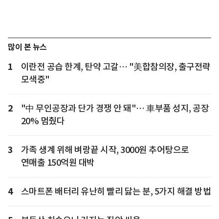
많이 본 뉴스
1
이란전 공습 한계, 탄약 고갈… "美합참의장, 출구전략
모색중"
2
"中 무인공장과 단가 경쟁 안 돼"… 車부품 성지, 공장
20% 멈췄다
3
가족 생계 위해 벼랑끝 시작, 3000원 추어탕으로
연매출 150억원 대박
4
스마트폰 배터리 유난히 빨리 닳는 분, 5가지 해결 방법