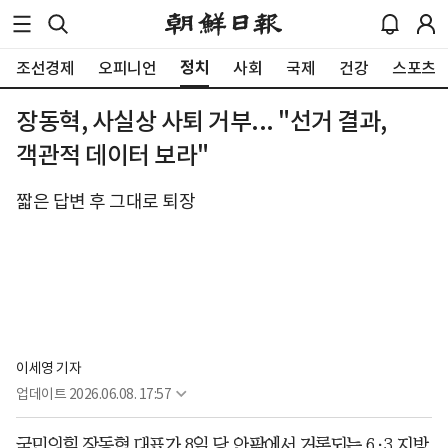
정치
조선경제
오피니언
사회
국제
건강
스포츠
장동혁, 사실상 사퇴 거부... "선거 결과,
객관적 데이터 보라"
짧은 답변 후 그대로 퇴장
이세영 기자
업데이트
2026.06.08. 17:57
국민의힘 장동혁 대표가 8일 당 안팎에서 거론되는 6·3 지방