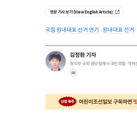
영문 기사 보기 (View English Article)
국힘 원내대표 선거 연기
원내대표 선거
김정환 기자
정치부 국회 정당팀에서 국민의힘·개혁