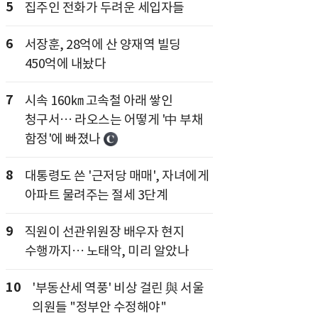
5
집주인 전화가 두려운 세입자들
6
서장훈, 28억에 산 양재역 빌딩
450억에 내놨다
7
시속 160㎞ 고속철 아래 쌓인
청구서… 라오스는 어떻게 '中 부채
함정'에 빠졌나
8
대통령도 쓴 '근저당 매매', 자녀에게
아파트 물려주는 절세 3단계
9
직원이 선관위원장 배우자 현지
수행까지… 노태악, 미리 알았나
10
'부동산세 역풍' 비상 걸린 與 서울
의원들 "정부안 수정해야"