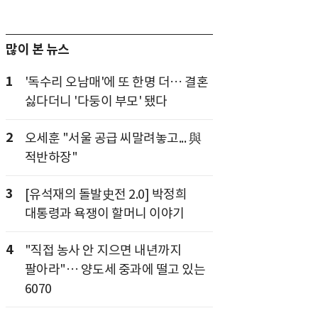
많이 본 뉴스
1
'독수리 오남매'에 또 한명 더… 결혼
싫다더니 '다둥이 부모' 됐다
2
오세훈 "서울 공급 씨말려놓고... 與
적반하장"
3
[유석재의 돌발史전 2.0] 박정희
대통령과 욕쟁이 할머니 이야기
4
"직접 농사 안 지으면 내년까지
팔아라"… 양도세 중과에 떨고 있는
6070