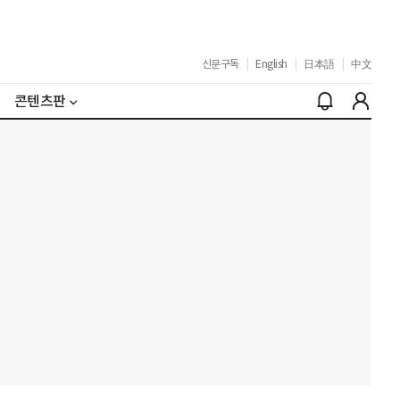
신문구독
|
English
|
日本語
|
中文
콘텐츠판