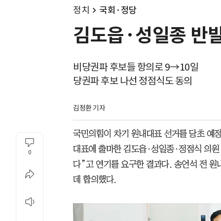
정치
국회·정당
김도읍·성일종 반발
비당권파 후보들 항의로 9→10일
당권파 후보 나선 정점식도 동의
김정환 기자
국민의힘이 차기 원내대표 선거를 당초 예정한
대표에 출마한 김도읍·성일종·정점식 의원 
0
다”고 연기를 요구한 결과다. 송언석 전 원
데 합의했다.