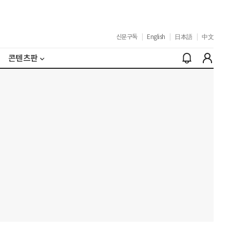
신문구독
|
English
|
日本語
|
中文
콘텐츠판