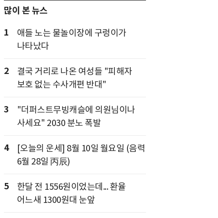
많이 본 뉴스
1
애들 노는 물놀이장에 구렁이가
나타났다
2
결국 거리로 나온 여성들 "피해자
보호 없는 수사개편 반대"
3
"더퍼스트무빙캐슬에 의원님이나
사세요" 2030 분노 폭발
4
[오늘의 운세] 8월 10일 월요일 (음력
6월 28일 丙辰)
5
한달 전 1556원이었는데... 환율
어느새 1300원대 눈앞