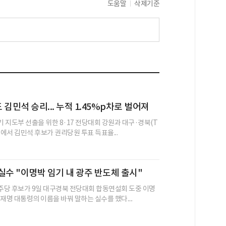
도움말
삭제기준
김민석 승리... 누적 1.45%p차로 벌어져
 지도부 선출을 위한 8·17 전당대회 강원과 대구·경북(T
선에서 김민석 후보가 권리당원 투표 득표율...
실수 "이명박 임기 내 광주 반도체 출시"
당 후보가 9일 대구경북 전당대회 합동연설회 도중 이명
재명 대통령의 이름을 바꿔 말하는 실수를 했다....