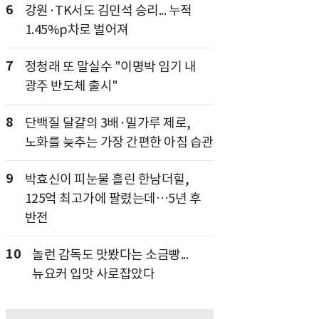
6
강원·TK서도 김민석 승리... 누적
1.45%p차로 벌어져
7
정청래 또 말실수 "이명박 임기 내
광주 반도체 출시"
8
단백질 달걀의 3배·밀가루 제로,
노화를 늦추는 가장 간편한 아침 습관
9
박효신이 피눈물 흘린 한남더힐,
125억 최고가에 팔렸는데…5년 후
반전
10
놀런 감독도 맛봤다는 소금빵...
뉴요커 입맛 사로잡았다