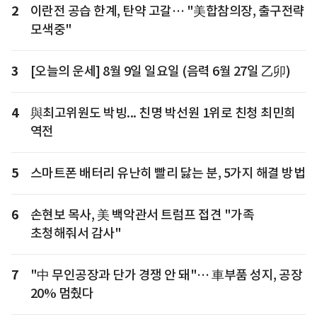
2
이란전 공습 한계, 탄약 고갈… "美합참의장, 출구전략
모색중"
3
[오늘의 운세] 8월 9일 일요일 (음력 6월 27일 乙卯)
4
與최고위원도 박빙... 친명 박선원 1위로 친청 최민희
역전
5
스마트폰 배터리 유난히 빨리 닳는 분, 5가지 해결 방법
6
손현보 목사, 美 백악관서 트럼프 접견 "가족
초청해줘서 감사"
7
"中 무인공장과 단가 경쟁 안 돼"… 車부품 성지, 공장
20% 멈췄다