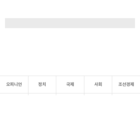
오피니언
정치
국제
사회
조선경제
문화·
조선
스포츠
건강
조선몰
연예
리더스
조선일보 공식 SNS