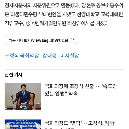
경제자문회의 자문위원으로 활동했다. 장현주 공보소통수석
은 더불어민주당 부대변인을 지냈고 한양대학교 교육대학원
겸임교수, 중소벤처기업연구원 비상임이사를 거쳤다.
영문 기사 보기 (View English Article)
조정식 국회의장
강태웅
비서실장
관련 기사
국회의장에 조정식 선출… "속도감
있는 입법" 약속
국회의장도 '명픽'… 조정식, 對野