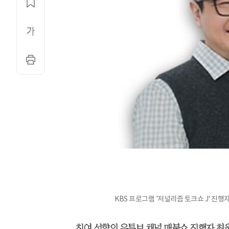
KBS 프로그램 '저널리즘 토크쇼 J' 진행자
친여 성향의 유튜브 채널 매불쇼 진행자 최