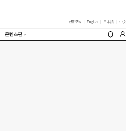
신문구독
|
English
|
日本語
|
中文
콘텐츠판