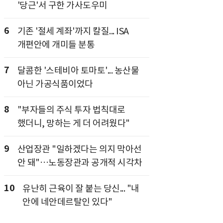
'당근'서 구한 가사도우미
6
기존 '절세 계좌'까지 칼질... ISA
개편안에 개미들 분통
7
달콤한 '스테비아 토마토'... 농산물
아닌 가공식품이었다
8
"부자들의 주식 투자 법칙대로
했더니, 망하는 게 더 어려웠다"
9
산업장관 "일하겠다는 의지 막아선
안 돼"…노동장관과 공개적 시각차
10
유난히 근육이 잘 붙는 당신... "내
안에 네안데르탈인 있다"