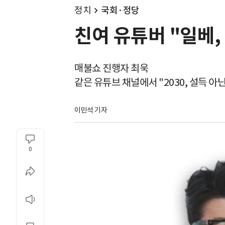
정치
국회·정당
친여 유튜버 "일베
매불쇼 진행자 최욱
같은 유튜브 채널에서 "2030, 설득 아
이민석 기자
0