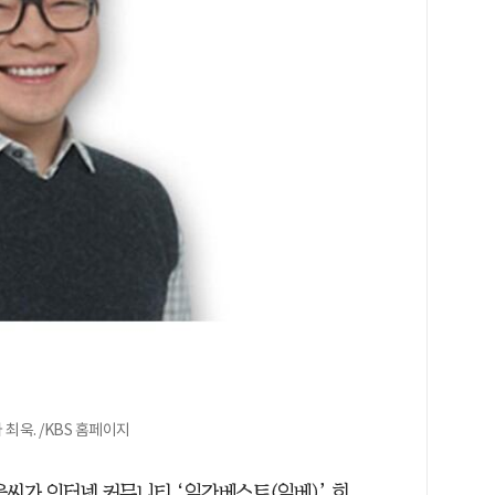
 최욱. /KBS 홈페이지
욱씨가 인터넷 커뮤니티 ‘일간베스트(일베)’ 회