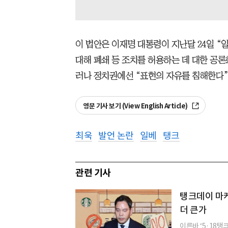
이 법안은 이재명 대통령이 지난달 24일 
대해 폐쇄 등 조치를 허용하는 데 대한 공론
러나 정치권에선 “표현의 자유를 침해한다”
영문 기사 보기 (View English Article)
최욱
발언 논란
일베
탱크
관련 기사
탱크데이 마케
더 큰가
이른바 ‘5·18