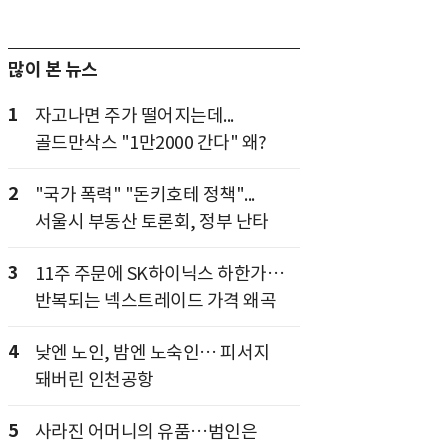
많이 본 뉴스
1
자고나면 주가 떨어지는데...
골드만삭스 "1만2000 간다" 왜?
2
"국가 폭력" "돈키호테 정책"...
서울시 부동산 토론회, 정부 난타
3
11주 주문에 SK하이닉스 하한가…
반복되는 넥스트레이드 가격 왜곡
4
낮엔 노인, 밤엔 노숙인… 피서지
돼버린 인천공항
5
사라진 어머니의 유품…범인은