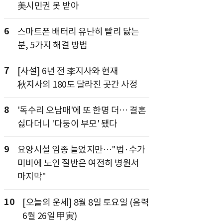
美시민권 못 받아
6
스마트폰 배터리 유난히 빨리 닳는
분, 5가지 해결 방법
7
[사설] 6년 전 李지사와 현재
秋지사의 180도 달라진 곳간 사정
8
'독수리 오남매'에 또 한명 더… 결혼
싫다더니 '다둥이 부모' 됐다
9
요양시설 임종 늘었지만…"법·수가
미비에 노인 절반은 여전히 병원서
마지막"
10
[오늘의 운세] 8월 8일 토요일 (음력
6월 26일 甲寅)