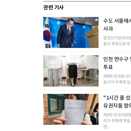
관련 기사
수도 서울에서
사과
중앙선거관리위원회
용지 부족으로 투표
인천 연수구 
투표
제9회 전국동시지
용지가 부족해 일
"1시간 줄 섰
유권자들 항
제9회 전국지방동
지가 부족해 투표
면...