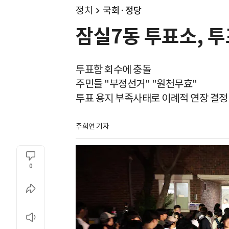
정치
국회·정당
잠실7동 투표소, 투
투표함 회수에 충돌
주민들 "부정선거" "원천무효"
투표 용지 부족사태로 이례적 연장 결정
주희연 기자
0