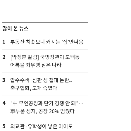
많이 본 뉴스
1
부동산 치솟으니 커지는 '집'안싸움
2
[박정훈 칼럼] 국방장관이 모택동
어록을 좌우명 삼은 나라
3
압수수색·심판 성 접대 논란...
축구협회, 고개 숙였다
4
"中 무인공장과 단가 경쟁 안 돼"…
車부품 성지, 공장 20% 멈췄다
5
외교관·유학생이 낳은 아이도