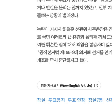
지가 부족해 투표가 중단되는 사태가 발생했
거나 발길을 돌리는 일까지 있었고, 일부 
돌하는 상황이 벌어졌다.
논란이 커지자 허철훈 선관위 사무총장은 긴
로 국민 여러분께 큰 혼란과 심려를 끼쳐 드
뢰를 훼손한 점에 대해 책임을 통감하며 깊
“공직선거법 제196조에 의거해 선거를 연
개표를 즉시 중단하자고 했다.
영문 기사 보기 (View English Article)
잠실
투표용지
투표 연장
잠실7동
선