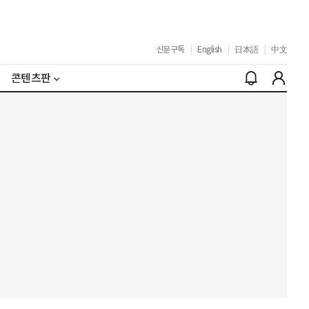
신문구독
|
English
|
日本語
|
中文
콘텐츠판