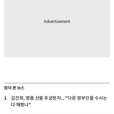
많이 본 뉴스
1
김건희, 명품 선물 추궁받자... "다른 영부인들 수사는
다 해봤냐"