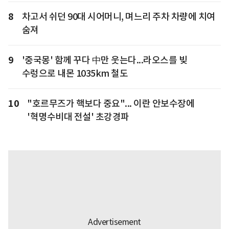
8
차고서 쉬던 90대 시어머니, 며느리 주차 차량에 치여
숨져
9
'중국몽' 함께 꾸다 中만 웃는다...라오스를 빚
수렁으로 내몬 1035km 철도
10
"호르무즈가 핵보다 중요"... 이란 안보수장에
'혁명수비대 전설' 초강경파