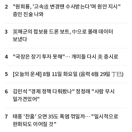
2
"원희룡, '고속道 변경땐 수사받는다'며 원안 지시"
증인 진술 나와
3
英해군의 첩보용 드론 보트, 中으로 몰래 데이터
보냈다
4
"국장은 장기 투자 못해"… 개미들 다시 美 증시로
5
[오늘의 운세] 8월 11일 화요일 (음력 6월 29일 丁巳)
6
김민석 "경제 정책 다뤄봤나" 정청래 "사람 무시
일가견있어"
7
태풍 '찬홈' 오면 35도 폭염 꺾일까… "일시적으로
완화되도 이어질 것"