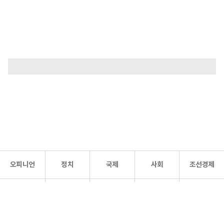
오피니언
정치
국제
사회
조선경제
문화·
조선
스포츠
건강
조선몰
연예
리더스