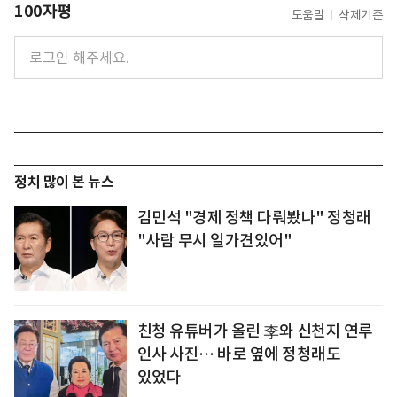
100자평
도움말
삭제기준
정치 많이 본 뉴스
김민석 "경제 정책 다뤄봤나" 정청래
"사람 무시 일가견있어"
친청 유튜버가 올린 李와 신천지 연루
인사 사진… 바로 옆에 정청래도
있었다