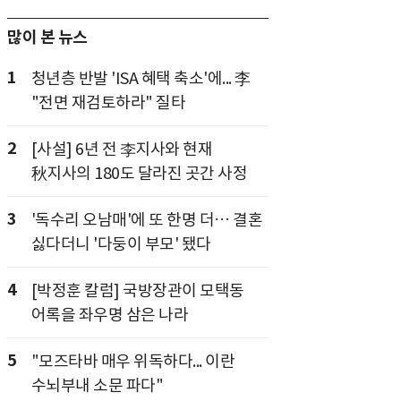
많이 본 뉴스
1
청년층 반발 'ISA 혜택 축소'에... 李
"전면 재검토하라" 질타
2
[사설] 6년 전 李지사와 현재
秋지사의 180도 달라진 곳간 사정
3
'독수리 오남매'에 또 한명 더… 결혼
싫다더니 '다둥이 부모' 됐다
4
[박정훈 칼럼] 국방장관이 모택동
어록을 좌우명 삼은 나라
5
"모즈타바 매우 위독하다... 이란
수뇌부내 소문 파다"