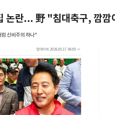
집 논란... 野 "침대축구, 깜깜
처럼 신비주의 하나"
업데이트
2026.05.17. 06:05