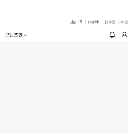
신문구독
|
English
|
日本語
|
中文
콘텐츠판