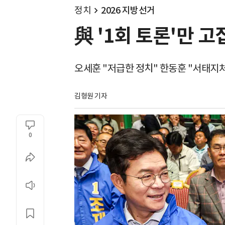
정치
2026 지방선거
與 '1회 토론'만 고
오세훈 "저급한 정치" 한동훈 "서태지
김형원 기자
0