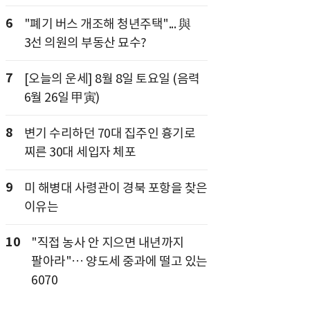
6
"폐기 버스 개조해 청년주택"... 與
3선 의원의 부동산 묘수?
7
[오늘의 운세] 8월 8일 토요일 (음력
6월 26일 甲寅)
8
변기 수리하던 70대 집주인 흉기로
찌른 30대 세입자 체포
9
미 해병대 사령관이 경북 포항을 찾은
이유는
10
"직접 농사 안 지으면 내년까지
팔아라"… 양도세 중과에 떨고 있는
6070