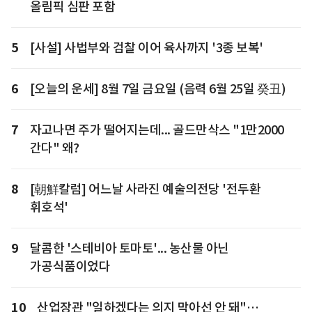
올림픽 심판 포함
5
[사설] 사법부와 검찰 이어 육사까지 '3종 보복'
6
[오늘의 운세] 8월 7일 금요일 (음력 6월 25일 癸丑)
7
자고나면 주가 떨어지는데... 골드만삭스 "1만2000
간다" 왜?
8
[朝鮮칼럼] 어느날 사라진 예술의전당 '전두환
휘호석'
9
달콤한 '스테비아 토마토'... 농산물 아닌
가공식품이었다
10
산업장관 "일하겠다는 의지 막아선 안 돼"…