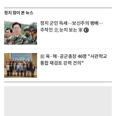
정치 많이 본 뉴스
정치 군인 득세…보신주의 팽배…
주적인 北 눈치 보는 軍
前 육·해·공군총장 46명 "사관학교
통합 재검토 강력 건의"