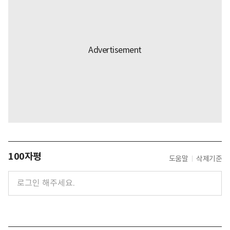
100자평
도움말
삭제기준