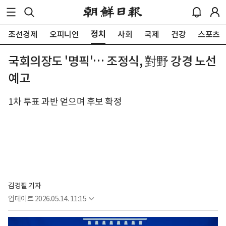
정치
조선경제
오피니언
사회
국제
건강
스포츠
국회의장도 '명픽'… 조정식, 對野 강경 노선
예고
1차 투표 과반 얻으며 후보 확정
김경필 기자
업데이트
2026.05.14. 11:15