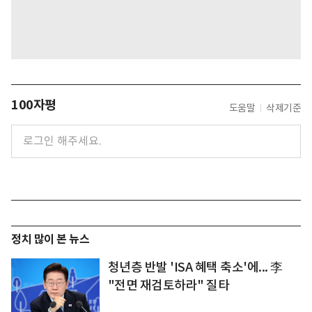
100자평
도움말
삭제기준
정치 많이 본 뉴스
청년층 반발 'ISA 혜택 축소'에... 李
"전면 재검토하라" 질타