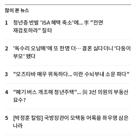
많이 본 뉴스
1
청년층 반발 'ISA 혜택 축소'에... 李 "전면
재검토하라" 질타
2
'독수리 오남매'에 또 한명 더… 결혼 싫다더니 '다둥이
부모' 됐다
3
"모즈타바 매우 위독하다... 이란 수뇌부내 소문 파다"
4
"폐기 버스 개조해 청년주택"... 與 3선 의원의 부동산
묘수?
5
[박정훈 칼럼] 국방장관이 모택동 어록을 좌우명 삼은
나라