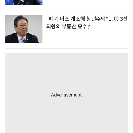
"폐기 버스 개조해 청년주택"... 與 3선
의원의 부동산 묘수?