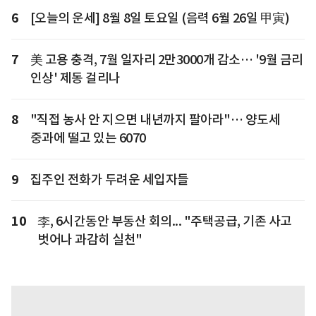
6
[오늘의 운세] 8월 8일 토요일 (음력 6월 26일 甲寅)
7
美 고용 충격, 7월 일자리 2만3000개 감소… '9월 금리
인상' 제동 걸리나
8
"직접 농사 안 지으면 내년까지 팔아라"… 양도세
중과에 떨고 있는 6070
9
집주인 전화가 두려운 세입자들
10
李, 6시간동안 부동산 회의... "주택공급, 기존 사고
벗어나 과감히 실천"