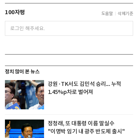
100자평
도움말
삭제기준
정치 많이 본 뉴스
강원·TK서도 김민석 승리... 누적
1.45%p차로 벌어져
정청래, 또 대통령 이름 말실수
"이명박 임기 내 광주 반도체 출시"