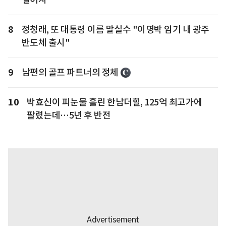
8
정청래, 또 대통령 이름 말실수 "이명박 임기 내 광주
반도체 출시"
9
남편의 골프 파트너의 정체
10
박효신이 피눈물 흘린 한남더힐, 125억 최고가에
팔렸는데…5년 후 반전