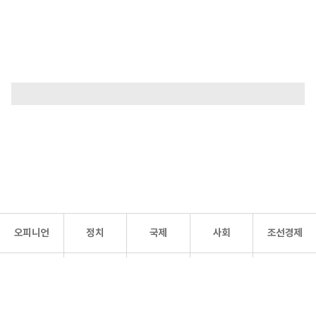
오피니언
정치
국제
사회
조선경제
문화·
조선
스포츠
건강
조선몰
연예
리더스