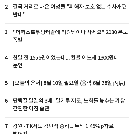
2
결국 거리로 나온 여성들 "피해자 보호 없는 수사개편
반대"
3
"더퍼스트무빙캐슬에 의원님이나 사세요" 2030 분노
폭발
4
한달 전 1556원이었는데... 환율 어느새 1300원대
눈앞
5
[오늘의 운세] 8월 10일 월요일 (음력 6월 28일 丙辰)
6
단백질 달걀의 3배·밀가루 제로, 노화를 늦추는 가장
간편한 아침 습관
7
강원·TK서도 김민석 승리... 누적 1.45%p차로
벌어져