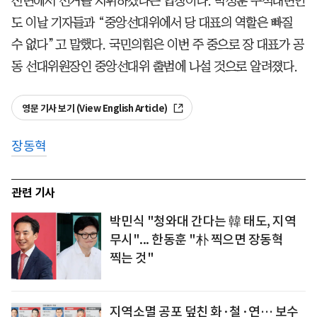
전면에서 선거를 지휘하겠다는 입장이다. 박성훈 수석대변인
도 이날 기자들과 “중앙선대위에서 당 대표의 역할은 빠질
수 없다”고 말했다. 국민의힘은 이번 주 중으로 장 대표가 공
동 선대위원장인 중앙선대위 출범에 나설 것으로 알려졌다.
영문 기사 보기 (View English Article)
장동혁
관련 기사
박민식 "청와대 간다는 韓 태도, 지역
무시"... 한동훈 "朴 찍으면 장동혁
찍는 것"
지역소멸 공포 덮친 화·철·연… 보수