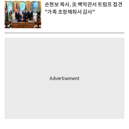
손현보 목사, 美 백악관서 트럼프 접견
"가족 초청해줘서 감사"