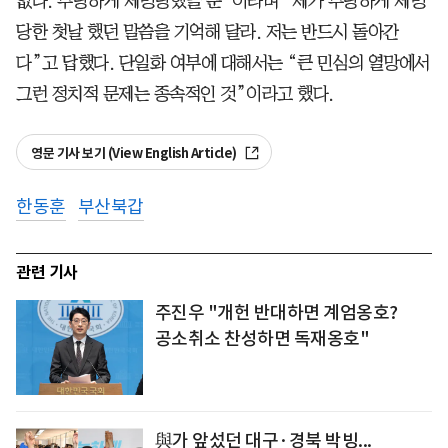
없다. 부당하게 제명당했을 뿐”이라며 “제가 부당하게 제명
당한 첫날 했던 말씀을 기억해 달라. 저는 반드시 돌아간
다”고 답했다. 단일화 여부에 대해서는 “큰 민심의 열망에서
그런 정치적 문제는 종속적인 것”이라고 했다.
영문 기사 보기 (View English Article)
한동훈
부산북갑
관련 기사
주진우 "개헌 반대하면 계엄옹호?
공소취소 찬성하면 독재옹호"
與가 앞섰던 대구·경북 박빙...