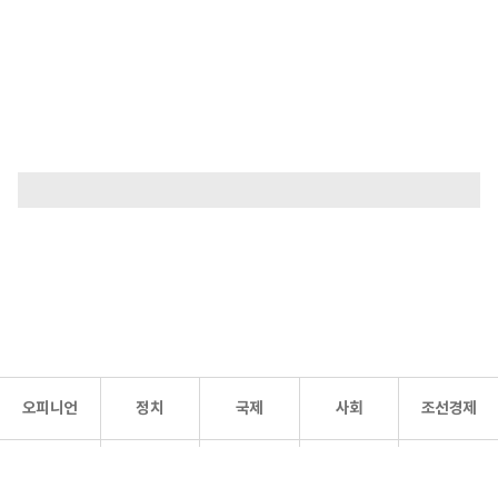
오피니언
정치
국제
사회
조선경제
문화·
조선
스포츠
건강
조선몰
연예
리더스