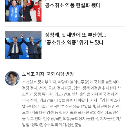
공소취소 역풍 현실화 됐다
정청래, 닷새만에 또 부산행...
'공소취소 역풍' 위기 느꼈나
노석조 기자
국회 여당 반장
조선일보 정치부 기자. 여당(더불어민주당)과 국회를 출입하며
정당 정치, 선거, 공천, 정치자금, 입법·정책 과정을 취재한다. 법
조팀과 중동 특파원, 외교·안보 부처 출입을 거쳐 한국 정치와
미국 정치, 외교안보 이슈를 함께 다뤄왔다. 저서 『강한 이스라
엘 군대의 비밀』로 국방부 장관상을 받았으며, 최근에는 AI·반
도체·기술패권 경쟁 등 첨단기술과 국가 전략의 접점에도 관심
을 두고 있다. 민주당/국민의힘/국회정치/공천·정치자금/선거/
입법·정책/민주주의의 위기/삼권분립