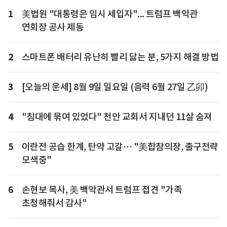
1
美법원 "대통령은 임시 세입자"... 트럼프 백악관
연회장 공사 제동
2
스마트폰 배터리 유난히 빨리 닳는 분, 5가지 해결 방법
3
[오늘의 운세] 8월 9일 일요일 (음력 6월 27일 乙卯)
4
"침대에 묶여 있었다" 천안 교회서 지내던 11살 숨져
5
이란전 공습 한계, 탄약 고갈… "美합참의장, 출구전략
모색중"
6
손현보 목사, 美 백악관서 트럼프 접견 "가족
초청해줘서 감사"