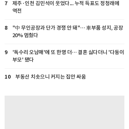
7
제주·인천 김민석이 웃었다... 누적 득표도 정청래에
역전
8
"中 무인공장과 단가 경쟁 안 돼"… 車부품 성지, 공장
20% 멈췄다
9
'독수리 오남매'에 또 한명 더… 결혼 싫다더니 '다둥이
부모' 됐다
10
부동산 치솟으니 커지는 집안 싸움