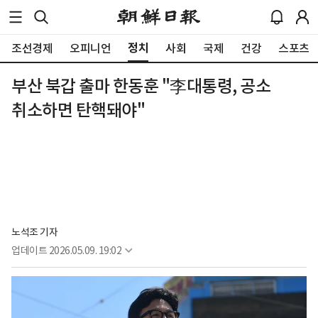
정치
조선경제
오피니언
사회
국제
건강
스포츠
부산 북갑 출마 한동훈 "李대통령, 공소
취소하면 탄핵돼야"
노석조 기자
업데이트
2026.05.09. 19:02