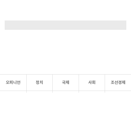
오피니언
정치
국제
사회
조선경제
문화·
조선
스포츠
건강
조선몰
연예
리더스
조선일보 공식 SNS