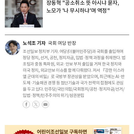
장동혁 "공소취소 뜻 아시냐 묻자,
노모가 '나 무시하냐'며 역정"
노석조 기자
국회 여당 반장
조선일보 정치부 기자. 여당(더불어민주당)과 국회를 출입하며
정당 정치, 선거, 공천, 정치자금, 입법·정책 과정을 취재한다. 법
조팀과 중동 특파원, 외교·안보 부처 출입을 거쳐 한국 정치와
미국 정치, 외교안보 이슈를 함께 다뤄왔다. 저서 『강한 이스라
엘 군대의 비밀』로 국방부 장관상을 받았으며, 최근에는 AI·반
도체·기술패권 경쟁 등 첨단기술과 국가 전략의 접점에도 관심
을 두고 있다. 민주당/국민의힘/국회정치/공천·정치자금/선거/
입법·정책/민주주의의 위기/삼권분립