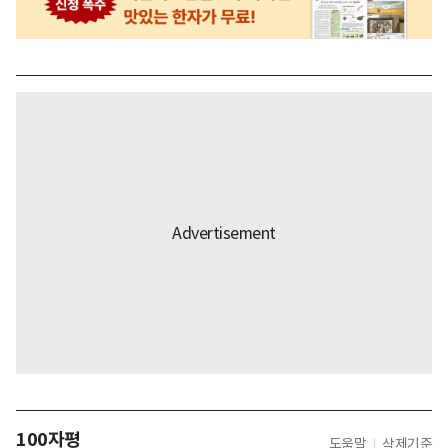
100자평
도움말
삭제기준