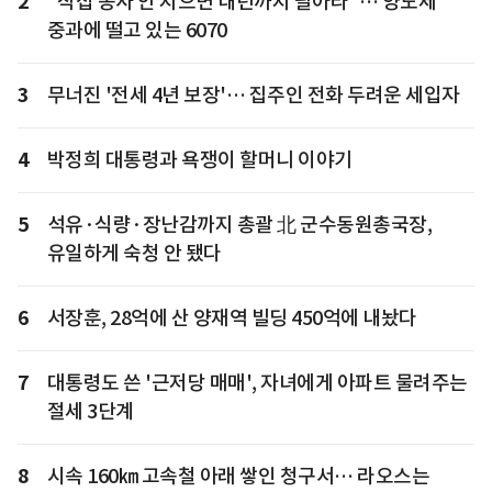
2
"직접 농사 안 지으면 내년까지 팔아라"… 양도세
중과에 떨고 있는 6070
3
무너진 '전세 4년 보장'… 집주인 전화 두려운 세입자
4
박정희 대통령과 욕쟁이 할머니 이야기
5
석유·식량·장난감까지 총괄 北 군수동원총국장,
유일하게 숙청 안 됐다
6
서장훈, 28억에 산 양재역 빌딩 450억에 내놨다
7
대통령도 쓴 '근저당 매매', 자녀에게 아파트 물려주는
절세 3단계
8
시속 160㎞ 고속철 아래 쌓인 청구서… 라오스는