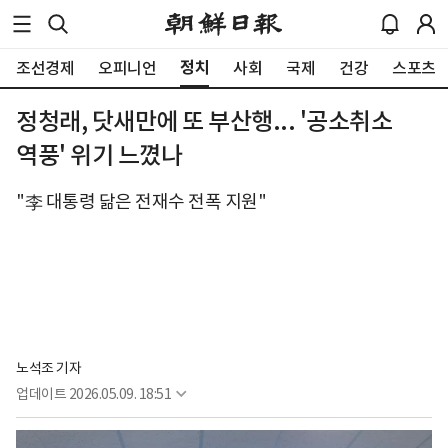
정치
조선경제
오피니언
사회
국제
건강
스포츠
정청래, 닷새만에 또 부산행... '공소취소
역풍' 위기 느꼈나
"李 대통령 닮은 전재수 전폭 지원"
노석조 기자
업데이트
2026.05.09. 18:51