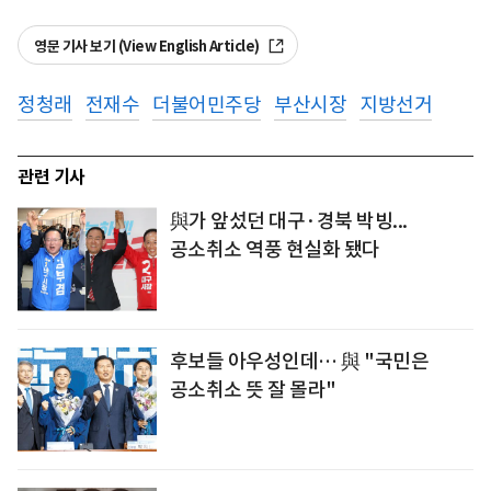
영문 기사 보기 (View English Article)
정청래
전재수
더불어민주당
부산시장
지방선거
관련 기사
與가 앞섰던 대구·경북 박빙...
공소취소 역풍 현실화 됐다
후보들 아우성인데… 與 "국민은
공소취소 뜻 잘 몰라"