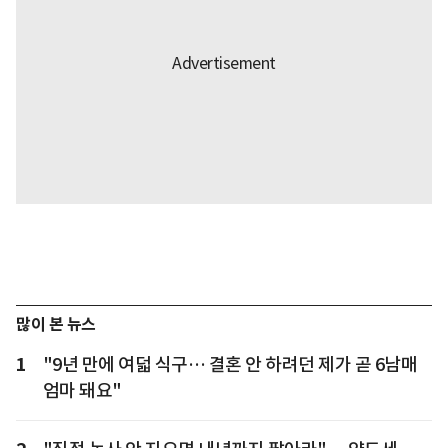
많이 본 뉴스
1
"9년 만에 여덟 식구… 결혼 안 하려던 제가 곧 6남매
엄마 돼요"