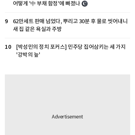
어떻게 '中 부채 함정'에 빠졌나
9
62만세트 판매 넘었다, 뿌리고 30분 후 물로 씻어내니
새 집 같은 욕실과 주방
10
[박성민의 정치 포커스] 민주당 집어삼키는 세 가지
'강박의 늪'