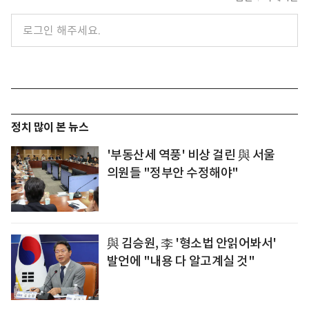
정치 많이 본 뉴스
'부동산세 역풍' 비상 걸린 與 서울
의원들 "정부안 수정해야"
與 김승원, 李 '형소법 안읽어봐서'
발언에 "내용 다 알고계실 것"