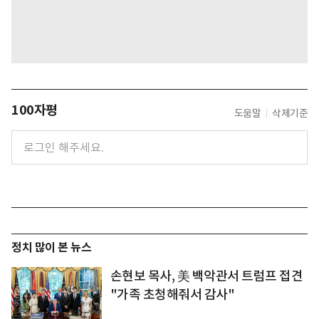
100자평
도움말
삭제기준
정치 많이 본 뉴스
손현보 목사, 美 백악관서 트럼프 접견
"가족 초청해줘서 감사"