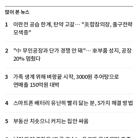
많이 본 뉴스
1
이란전 공습 한계, 탄약 고갈… "美합참의장, 출구전략
모색중"
2
"中 무인공장과 단가 경쟁 안 돼"… 車부품 성지, 공장
20% 멈췄다
3
가족 생계 위해 벼랑끝 시작, 3000원 추어탕으로
연매출 150억원 대박
4
스마트폰 배터리 유난히 빨리 닳는 분, 5가지 해결 방법
5
부동산 치솟으니 커지는 집안 싸움