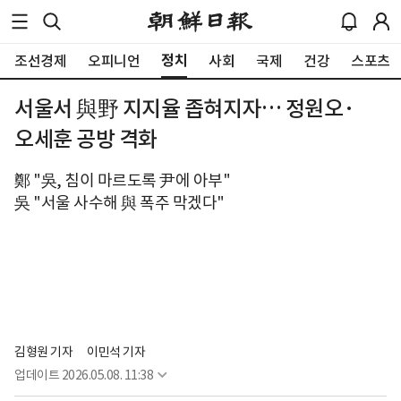
정치
조선경제
오피니언
사회
국제
건강
스포츠
서울서 與野 지지율 좁혀지자… 정원오·
오세훈 공방 격화
鄭 "吳, 침이 마르도록 尹에 아부"
吳 "서울 사수해 與 폭주 막겠다"
김형원 기자
이민석 기자
업데이트
2026.05.08. 11:38