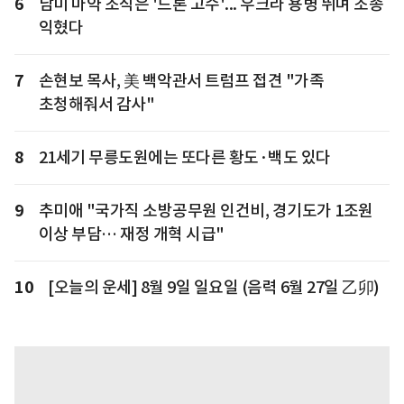
6
남미 마약 조직은 '드론 고수'... 우크라 용병 뛰며 조종
익혔다
7
손현보 목사, 美 백악관서 트럼프 접견 "가족
초청해줘서 감사"
8
21세기 무릉도원에는 또다른 황도·백도 있다
9
추미애 "국가직 소방공무원 인건비, 경기도가 1조원
이상 부담… 재정 개혁 시급"
10
[오늘의 운세] 8월 9일 일요일 (음력 6월 27일 乙卯)