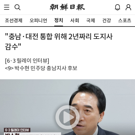
정치
조선경제
오피니언
사회
국제
건강
스포츠
"충남·대전 통합 위해 2년짜리 도지사
감수"
[6·3 릴레이 인터뷰]
<9> 박수현 민주당 충남지사 후보