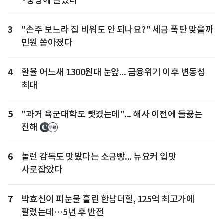
·중랑에 몰렸다
3
"손주 보느라 집 비워도 안 되나요?" 세금 폭탄 맞을까
민원 쏟아졌다
4
환율 어느새 1300원대 눈앞... 금융위기 이후 변동성
최대
5
"과거 육군대학도 뺏겼는데"... 해사 이전에 들끓는
진해
6
놀런 감독도 맛봤다는 소금빵... 뉴요커 입맛
사로잡았다
7
박효신이 피눈물 흘린 한남더힐, 125억 최고가에
팔렸는데…5년 후 반전