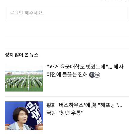
정치 많이 본 뉴스
"과거 육군대학도 뺏겼는데"... 해사
이전에 들끓는 진해
황희 '버스하우스'에 與 "해프닝"...
국힘 "청년 우롱"