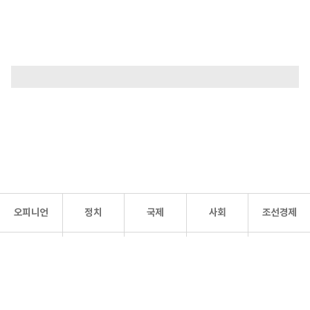
오피니언
정치
국제
사회
조선경제
문화·
조선
스포츠
건강
조선몰
연예
리더스
조선일보 공식 SNS