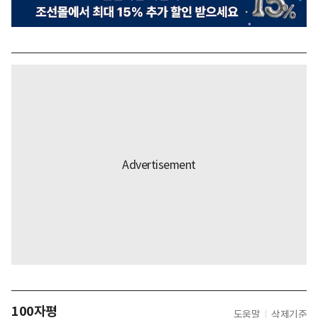
100자평
도움말
삭제기준