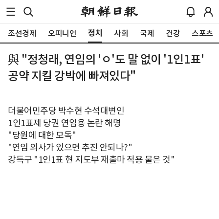
정치
조선경제
오피니언
사회
국제
건강
스포츠
與 "정청래, 연임의 'ㅇ'도 말 없이 '1인1표'
공약 지킬 강박에 빠져있다"
더불어민주당 박수현 수석대변인
1인1표제 당권 연임용 논란 해명
"당원에 대한 모독"
"연임 의사가 있으면 추진 안되나?"
강득구 "1인1표 현 지도부 재출마 적용 물은 것"