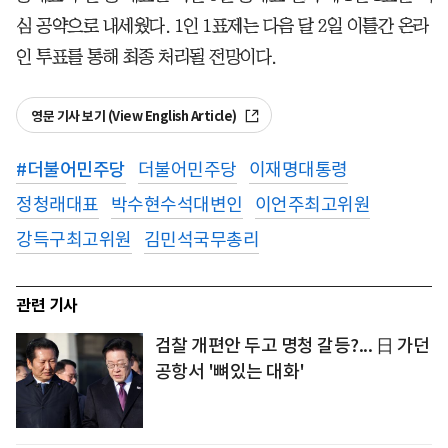
심 공약으로 내세웠다. 1인 1표제는 다음 달 2일 이틀간 온라
인 투표를 통해 최종 처리될 전망이다.
영문 기사 보기 (View English Article)
#
더불어민주당
더불어민주당
이재명대통령
정청래대표
박수현수석대변인
이언주최고위원
강득구최고위원
김민석국무총리
관련 기사
검찰 개편안 두고 명청 갈등?... 日 가던
공항서 '뼈있는 대화'