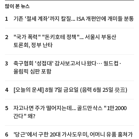
많이 본 뉴스
1
기존 '절세 계좌'까지 칼질... ISA 개편안에 개미들 분통
2
"국가 폭력" "돈키호테 정책"... 서울시 부동산
토론회, 정부 난타
3
축구협회 '성접대' 감사보고서 나왔다… 월드컵·
올림픽 심판 포함
4
[오늘의 운세] 8월 7일 금요일 (음력 6월 25일 癸丑)
5
자고나면 주가 떨어지는데... 골드만삭스 "1만2000
간다" 왜?
6
'당근'에서 구한 20대 가사도우미, 어머니 유품 훔쳐가