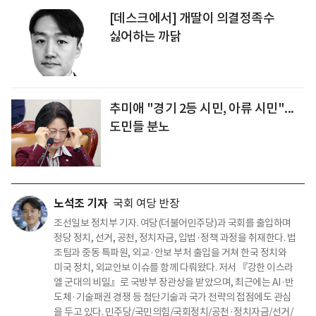
[데스크에서] 개딸이 의결정족수
싫어하는 까닭
추미애 "경기 2등 시민, 아류 시민"...
도민들 분노
노석조 기자
국회 여당 반장
조선일보 정치부 기자. 여당(더불어민주당)과 국회를 출입하며
정당 정치, 선거, 공천, 정치자금, 입법·정책 과정을 취재한다. 법
조팀과 중동 특파원, 외교·안보 부처 출입을 거쳐 한국 정치와
미국 정치, 외교안보 이슈를 함께 다뤄왔다. 저서 『강한 이스라
엘 군대의 비밀』로 국방부 장관상을 받았으며, 최근에는 AI·반
도체·기술패권 경쟁 등 첨단기술과 국가 전략의 접점에도 관심
을 두고 있다. 민주당/국민의힘/국회정치/공천·정치자금/선거/