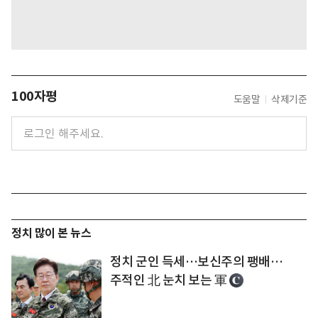
100자평
도움말
삭제기준
정치 많이 본 뉴스
정치 군인 득세…보신주의 팽배…
주적인 北 눈치 보는 軍