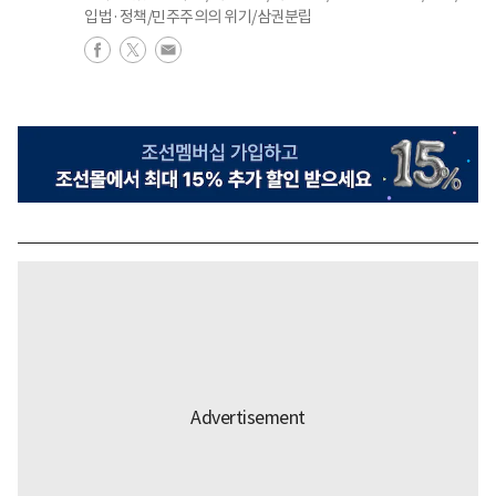
입법·정책/민주주의의 위기/삼권분립