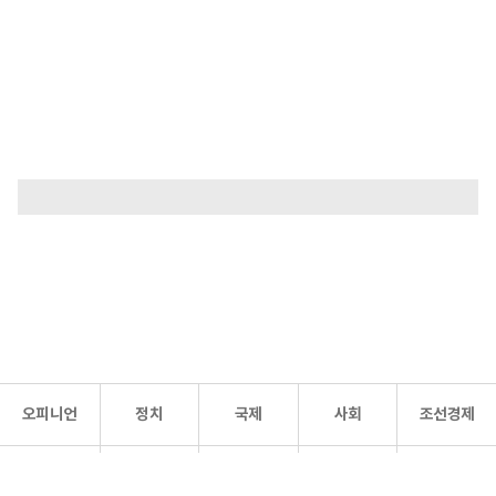
오피니언
정치
국제
사회
조선경제
문화·
조선
스포츠
건강
조선몰
연예
리더스