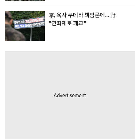
李, 육사 쿠데타 책임론에... 野
"연좌제로 폐교"