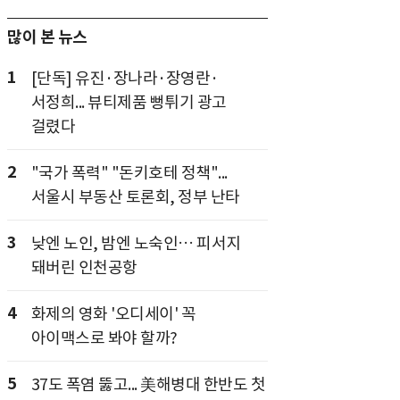
많이 본 뉴스
1
[단독] 유진·장나라·장영란·
서정희... 뷰티제품 뻥튀기 광고
걸렸다
2
"국가 폭력" "돈키호테 정책"...
서울시 부동산 토론회, 정부 난타
3
낮엔 노인, 밤엔 노숙인… 피서지
돼버린 인천공항
4
화제의 영화 '오디세이' 꼭
아이맥스로 봐야 할까?
5
37도 폭염 뚫고... 美해병대 한반도 첫