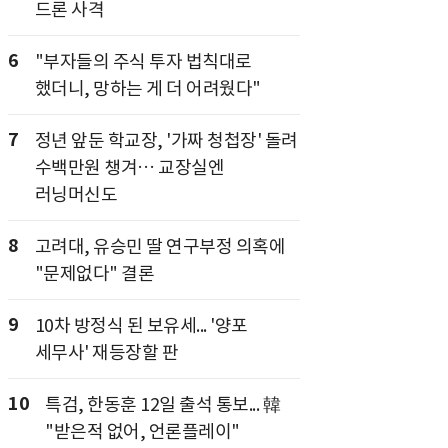
드론 사격
6
"부자들의 주식 투자 법칙대로
했더니, 망하는 게 더 어려웠다"
7
정년 앞둔 학교장, '가짜 청첩장' 돌려
수백만원 챙겨… 교장실엔
러닝머신도
8
고려대, 유승민 딸 연구부정 의혹에
"문제없다" 결론
9
10차 방정식 된 보유세... '양포
세무사' 재등장할 판
10
특검, 한동훈 12일 출석 통보... 韓
"받은적 없어, 언론플레이"