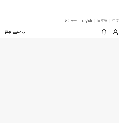
신문구독
|
English
|
日本語
|
中文
콘텐츠판