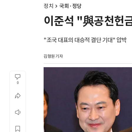
정치
국회·정당
이준석 "與공천헌금
"조국 대표의 대승적 결단 기대" 압박
김형원 기자
0