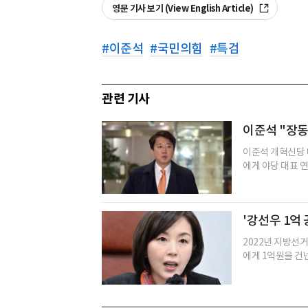
영문 기사 보기 (View English Article)
#
이준석
#
국민의힘
#
특검
관련 기사
이준석 "장동
이준석 개혁신당 
에게 야당 대표 연
'강선우 1억
2022년 지방선
에게 1억원을 건넨