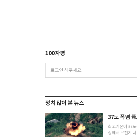
100자평
정치 많이 본 뉴스
37도 폭염 뚫
최고기온이 37도
장에서 무전기 너머