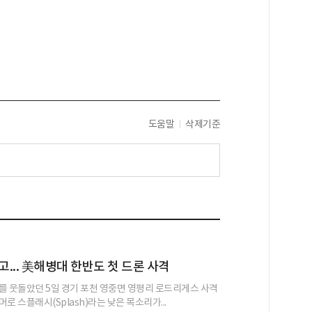
도움말
삭제기준
고... 美해병대 한반도 첫 드론 사격
를 웃돌았던 5일 경기 포천 영중면 영평리 로드리게스 사격
로 스플래시(Splash)라는 낮은 목소리가...