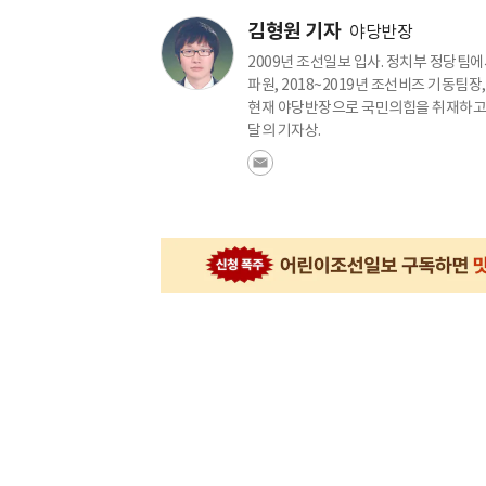
김형원 기자
야당반장
2009년 조선일보 입사. 정치부 정당팀에서
파원, 2018~2019년 조선비즈 기동팀장
현재 야당반장으로 국민의힘을 취재하고 있
달의 기자상.