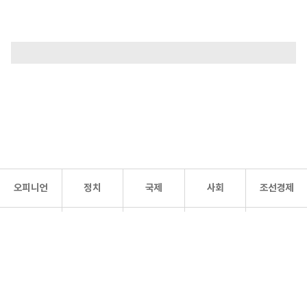
오피니언
정치
국제
사회
조선경제
문화·
조선
스포츠
건강
조선몰
연예
리더스
조선일보 공식 SNS