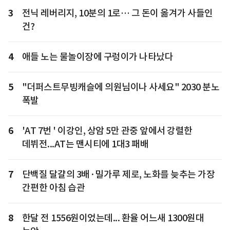
3
전닉 레버리지, 10분의 1로… 그 돈이 옮겨가 사들인
건?
4
애들 노는 물놀이장에 구렁이가 나타났다
5
"더퍼스트무빙캐슬에 의원님이나 사세요" 2030 분노
폭발
6
'AT 7번 ' 이강인, 상암 5만 관중 앞에서 강렬한
데뷔전...AT는 맨시티에 1대3 패배
7
단백질 달걀의 3배·밀가루 제로, 노화를 늦추는 가장
간편한 아침 습관
8
한달 전 1556원이었는데... 환율 어느새 1300원대