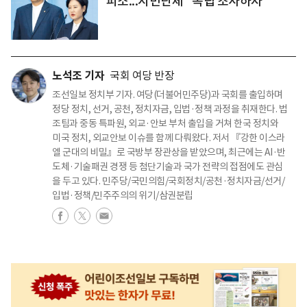
피소...시민단체 "독립 조사하자"
노석조 기자
국회 여당 반장
조선일보 정치부 기자. 여당(더불어민주당)과 국회를 출입하며
정당 정치, 선거, 공천, 정치자금, 입법·정책 과정을 취재한다. 법
조팀과 중동 특파원, 외교·안보 부처 출입을 거쳐 한국 정치와
미국 정치, 외교안보 이슈를 함께 다뤄왔다. 저서 『강한 이스라
엘 군대의 비밀』로 국방부 장관상을 받았으며, 최근에는 AI·반
도체·기술패권 경쟁 등 첨단기술과 국가 전략의 접점에도 관심
을 두고 있다. 민주당/국민의힘/국회정치/공천·정치자금/선거/
입법·정책/민주주의의 위기/삼권분립