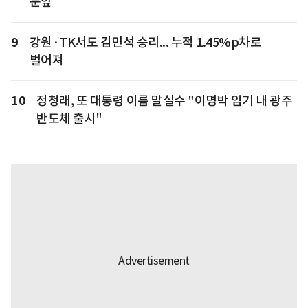
눈앞
9
강원·TK서도 김민석 승리... 누적 1.45%p차로
벌어져
10
정청래, 또 대통령 이름 말실수 "이명박 임기 내 광주
반도체 출시"