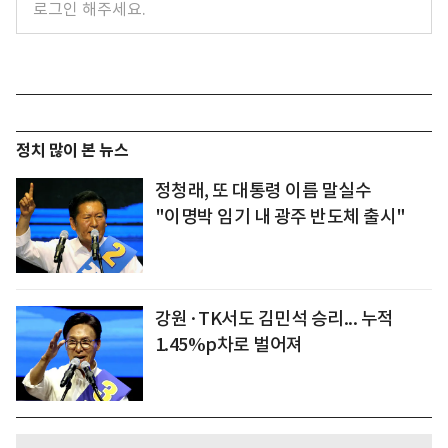
정치 많이 본 뉴스
정청래, 또 대통령 이름 말실수
"이명박 임기 내 광주 반도체 출시"
강원·TK서도 김민석 승리... 누적
1.45%p차로 벌어져