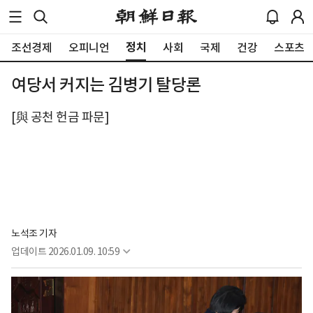
정치
조선경제
오피니언
사회
국제
건강
스포츠
여당서 커지는 김병기 탈당론
[與 공천 헌금 파문]
노석조 기자
업데이트
2026.01.09. 10:59