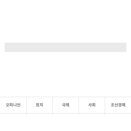
오피니언
정치
국제
사회
조선경제
문화·
조선
스포츠
건강
조선몰
연예
리더스