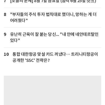
7
[오늘의 운세] 8월 7일 금요일 (음력 6월 25일 癸丑)
8
"부자들의 주식 투자 법칙대로 했더니, 망하는 게 더
어려웠다"
9
유난히 근육이 잘 붙는 당신... "내 안에 네안데르탈인
있다"
10
통합 대한항공 맞설 카드 꺼냈다… 트리니티항공이
공개한 'SSC' 전략은?