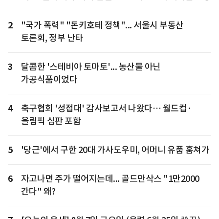
2
"국가 폭력" "돈키호테 정책"... 서울시 부동산
토론회, 정부 난타
3
달콤한 '스테비아 토마토'... 농산물 아닌
가공식품이었다
4
축구협회 '성접대' 감사보고서 나왔다… 월드컵·
올림픽 심판 포함
5
'당근'에서 구한 20대 가사도우미, 어머니 유품 훔쳐가
6
자고나면 주가 떨어지는데... 골드만삭스 "1만2000
간다" 왜?