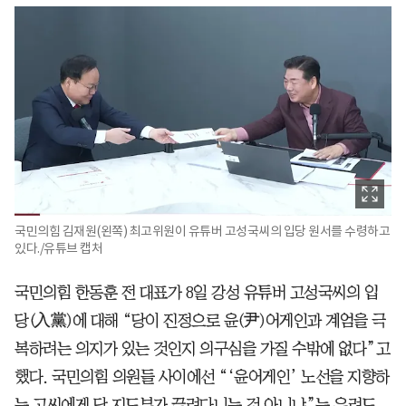
국민의힘 김재원(왼쪽) 최고위원이 유튜버 고성국씨의 입당 원서를 수령하고
있다./유튜브 캡처
국민의힘 한동훈 전 대표가 8일 강성 유튜버 고성국씨의 입
당(入黨)에 대해 “당이 진정으로 윤(尹)어게인과 계엄을 극
복하려는 의지가 있는 것인지 의구심을 가질 수밖에 없다”고
했다. 국민의힘 의원들 사이에선 “‘윤어게인’ 노선을 지향하
는 고씨에게 당 지도부가 끌려다니는 것 아니냐”는 우려도