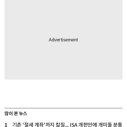
많이 본 뉴스
1
기존 '절세 계좌'까지 칼질... ISA 개편안에 개미들 분통