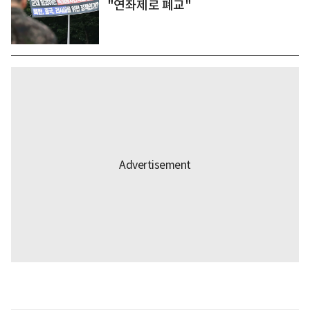
"연좌제로 폐교"