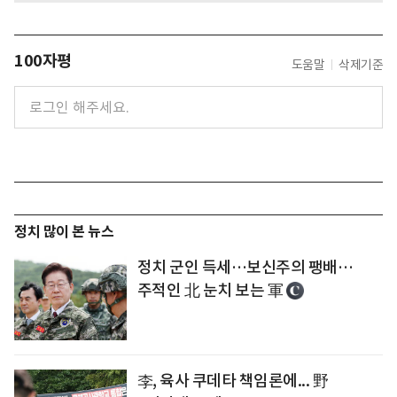
100자평
도움말
삭제기준
정치 많이 본 뉴스
정치 군인 득세…보신주의 팽배…
주적인 北 눈치 보는 軍
李, 육사 쿠데타 책임론에... 野