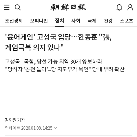
정치
조선경제
오피니언
사회
국제
건강
스포츠
'윤어게인' 고성국 입당…한동훈 "張,
계엄극복 의지 있나"
고성국 "국힘, 당선 가능 지역 30개 양보하라"
"당직자 '공천 놀이'...당 지도부가 묵인" 당내 우려 확산
김형원 기자
업데이트
2026.01.08. 14:25