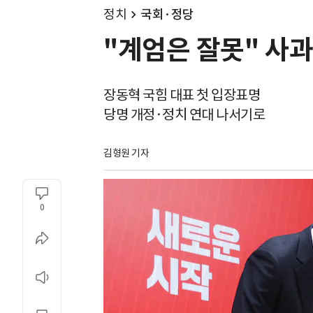
정치
국회·정당
"계엄은 잘못" 사과
장동혁 국힘 대표 첫 입장표명
당명 개정·정치 연대 나서기로
김형원 기자
0