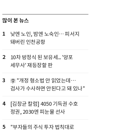
많이 본 뉴스
1
낮엔 노인, 밤엔 노숙인… 피서지
돼버린 인천공항
2
10차 방정식 된 보유세... '양포
세무사' 재등장할 판
3
李 "개정 형소법 안 읽었는데…
검사가 수사하면 안된다고 돼 있나"
4
[김창균 칼럼] 4050 기득권 수호
정권, 2030엔 피눈물 선사
5
"부자들의 주식 투자 법칙대로