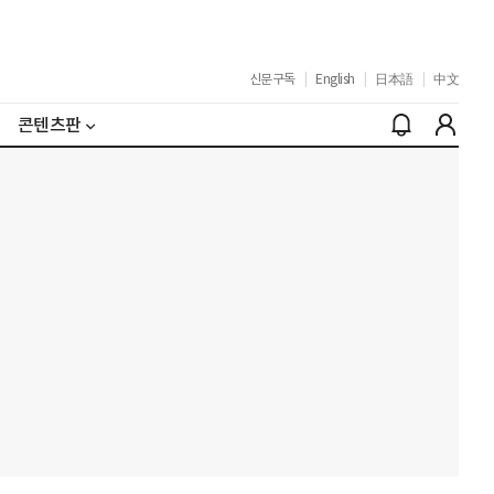
신문구독
|
English
|
日本語
|
中文
콘텐츠판