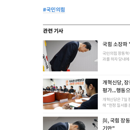
#
국민의힘
관련 기사
국힘 소장파 
국민의힘 장동혁 
과를 하자 당내에선
개혁신당, 장
평가...행동
개혁신당은 7일 
해 “헌정 질서를 
與, 국힘 장
기만"