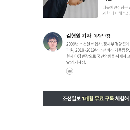
더불어민주당은 7
과한 데 대해 “철
김형원 기자
야당반장
2009년 조선일보 입사. 정치부 정당팀에서
파원, 2018~2019년 조선비즈 기동팀장
현재 야당반장으로 국민의힘을 취재하고 있
달의 기자상.