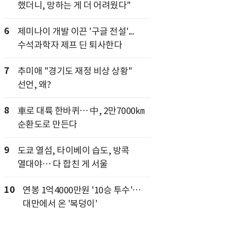
했더니, 망하는 게 더 어려웠다"
6
제미나이 개발 이끈 '구글 전설'...
수석과학자 제프 딘 퇴사한다
7
추미애 "경기도 재정 비상 상황"
선언, 왜?
8
車로 대륙 한바퀴… 中, 2만7000㎞
순환도로 만든다
9
도쿄 열섬, 타이베이 습도, 방콕
열대야… 다 합친 게 서울
10
연봉 1억4000만원 '10승 투수'…
대만에서 온 '복덩이'