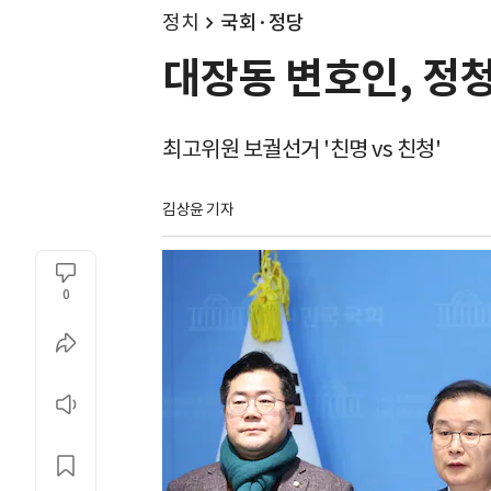
정치
국회·정당
대장동 변호인, 정
최고위원 보궐선거 '친명 vs 친청'
김상윤 기자
0