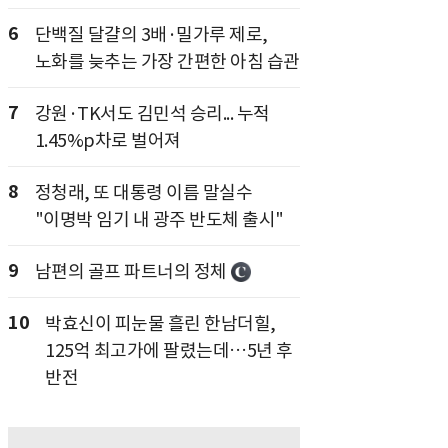
6
단백질 달걀의 3배·밀가루 제로,
노화를 늦추는 가장 간편한 아침 습관
7
강원·TK서도 김민석 승리... 누적
1.45%p차로 벌어져
8
정청래, 또 대통령 이름 말실수
"이명박 임기 내 광주 반도체 출시"
9
남편의 골프 파트너의 정체
10
박효신이 피눈물 흘린 한남더힐,
125억 최고가에 팔렸는데…5년 후
반전