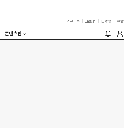
신문구독
|
English
|
日本語
|
中文
콘텐츠판