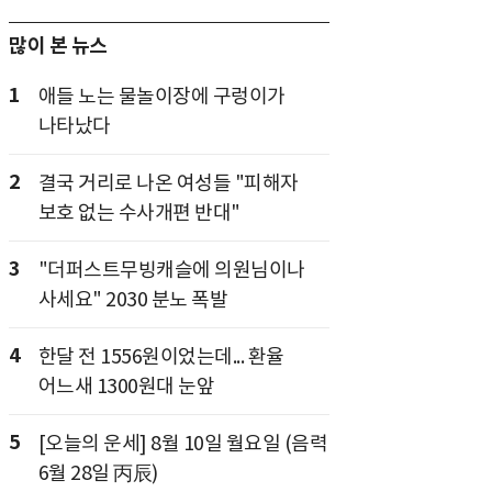
많이 본 뉴스
1
애들 노는 물놀이장에 구렁이가
나타났다
2
결국 거리로 나온 여성들 "피해자
보호 없는 수사개편 반대"
3
"더퍼스트무빙캐슬에 의원님이나
사세요" 2030 분노 폭발
4
한달 전 1556원이었는데... 환율
어느새 1300원대 눈앞
5
[오늘의 운세] 8월 10일 월요일 (음력
6월 28일 丙辰)