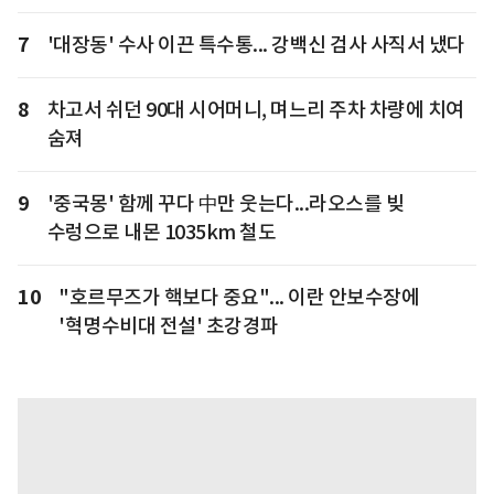
7
'대장동' 수사 이끈 특수통... 강백신 검사 사직서 냈다
8
차고서 쉬던 90대 시어머니, 며느리 주차 차량에 치여
숨져
9
'중국몽' 함께 꾸다 中만 웃는다...라오스를 빚
수렁으로 내몬 1035km 철도
10
"호르무즈가 핵보다 중요"... 이란 안보수장에
'혁명수비대 전설' 초강경파