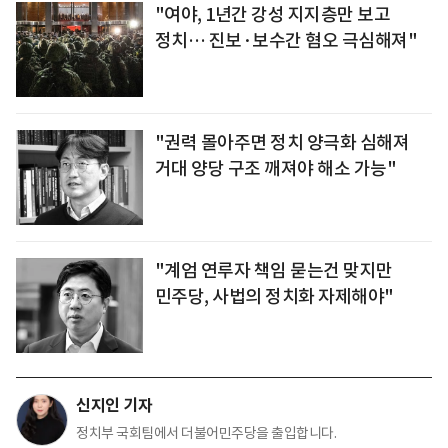
"여야, 1년간 강성 지지층만 보고
정치… 진보·보수간 혐오 극심해져"
"권력 몰아주면 정치 양극화 심해져
거대 양당 구조 깨져야 해소 가능"
"계엄 연루자 책임 묻는건 맞지만
민주당, 사법의 정치화 자제해야"
신지인 기자
정치부 국회팀에서 더불어민주당을 출입합니다.