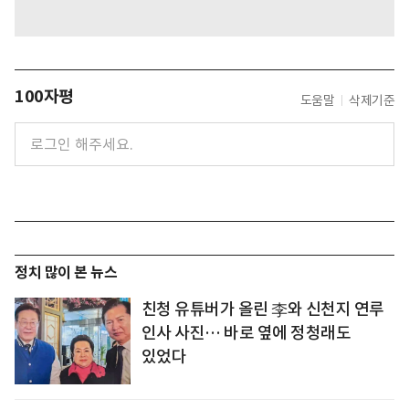
100자평
도움말
삭제기준
정치 많이 본 뉴스
친청 유튜버가 올린 李와 신천지 연루
인사 사진… 바로 옆에 정청래도
있었다