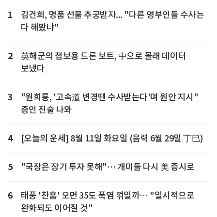
1
김건희, 명품 선물 추궁받자... "다른 영부인들 수사는
다 해봤냐"
2
英해군의 첩보용 드론 보트, 中으로 몰래 데이터
보냈다
3
"원희룡, '고속道 변경땐 수사받는다'며 원안 지시"
증인 진술 나와
4
[오늘의 운세] 8월 11일 화요일 (음력 6월 29일 丁巳)
5
"국장은 장기 투자 못해"… 개미들 다시 美 증시로
6
태풍 '찬홈' 오면 35도 폭염 꺾일까… "일시적으로
완화되도 이어질 것"