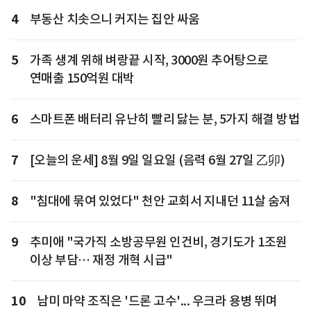
4
부동산 치솟으니 커지는 집안 싸움
5
가족 생계 위해 벼랑끝 시작, 3000원 추어탕으로
연매출 150억원 대박
6
스마트폰 배터리 유난히 빨리 닳는 분, 5가지 해결 방법
7
[오늘의 운세] 8월 9일 일요일 (음력 6월 27일 乙卯)
8
"침대에 묶여 있었다" 천안 교회서 지내던 11살 숨져
9
추미애 "국가직 소방공무원 인건비, 경기도가 1조원
이상 부담… 재정 개혁 시급"
10
남미 마약 조직은 '드론 고수'... 우크라 용병 뛰며