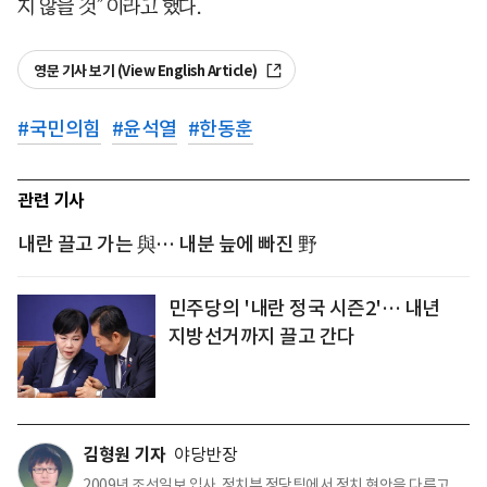
지 않을 것”이라고 했다.
영문 기사 보기 (View English Article)
#
국민의힘
#
윤석열
#
한동훈
관련 기사
내란 끌고 가는 與… 내분 늪에 빠진 野
민주당의 '내란 정국 시즌2'… 내년
지방선거까지 끌고 간다
김형원 기자
야당반장
2009년 조선일보 입사. 정치부 정당팀에서 정치 현안을 다루고