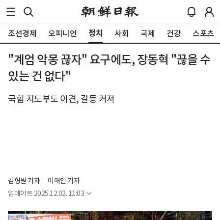
정치
조선경제
오피니언
사회
국제
건강
스포츠
"계엄 악몽 끊자" 요구에도, 장동혁 "끊을 수
있는 건 없다"
국힘 지도부도 이견, 갈등 커져
김형원 기자
이해인 기자
업데이트
2025.12.02. 11:03