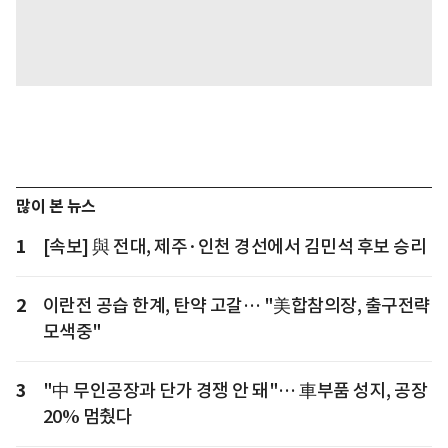
많이 본 뉴스
1
[속보] 與 전대, 제주·인천 경선에서 김민석 후보 승리
2
이란전 공습 한계, 탄약 고갈… "美합참의장, 출구전략
모색중"
3
"中 무인공장과 단가 경쟁 안 돼"… 車부품 성지, 공장
20% 멈췄다