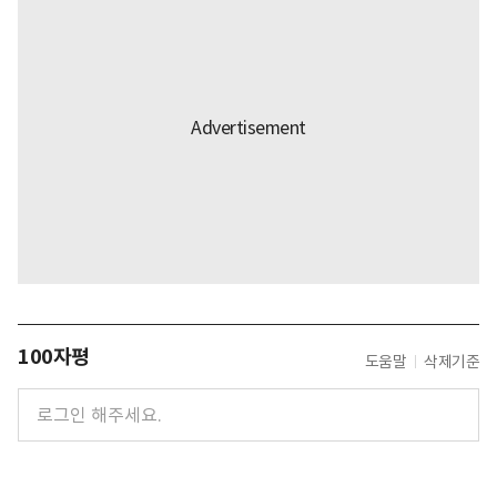
100자평
도움말
삭제기준