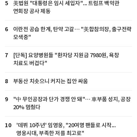
5
美법원 "대통령은 임시 세입자"... 트럼프 백악관
연회장 공사 제동
6
이란전 공습 한계, 탄약 고갈… "美합참의장, 출구전략
모색중"
7
[단독] 요양병원들 "환자당 지원금 7980원, 욕창
치료도 버겁다"
8
부동산 치솟으니 커지는 집안 싸움
9
"中 무인공장과 단가 경쟁 안 돼"… 車부품 성지, 공장
20% 멈췄다
10
'데뷔 10주년' 임영웅, "20여명 팬들로 시작...
영웅시대, 부족한 저를 최고로"