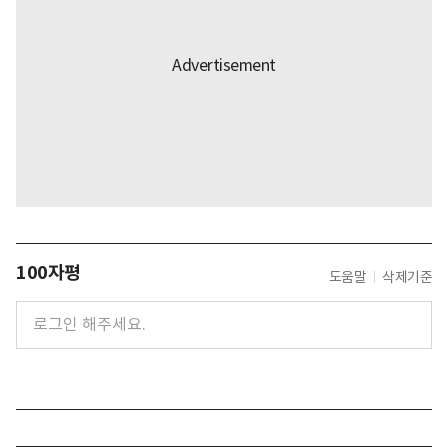
100자평
도움말
삭제기준