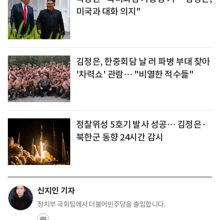
미국과 대화 의지"
김정은, 한중회담 날 러 파병 부대 찾아
'차력쇼' 관람… "비열한 적수들"
정찰위성 5호기 발사 성공… 김정은·
북한군 동향 24시간 감시
신지인 기자
정치부 국회팀에서 더불어민주당을 출입합니다.