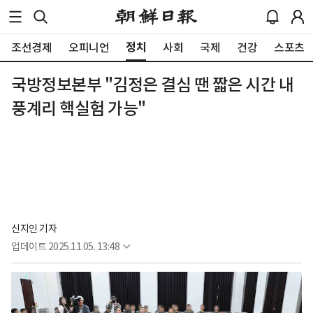
정치
조선경제
오피니언
사회
국제
건강
스포츠
국방정보본부 "김정은 결심 땐 짧은 시간 내
풍계리 핵실험 가능"
신지인 기자
업데이트
2025.11.05. 13:48