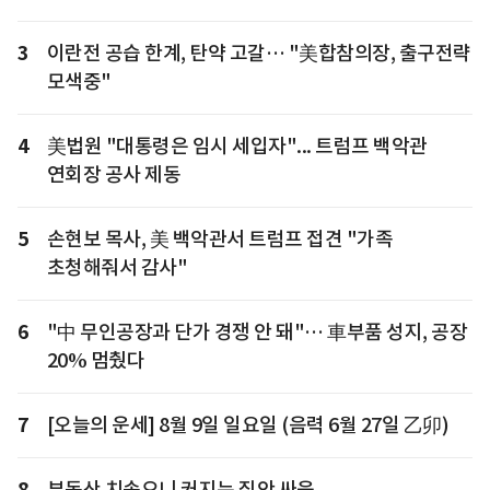
3
이란전 공습 한계, 탄약 고갈… "美합참의장, 출구전략
모색중"
4
美법원 "대통령은 임시 세입자"... 트럼프 백악관
연회장 공사 제동
5
손현보 목사, 美 백악관서 트럼프 접견 "가족
초청해줘서 감사"
6
"中 무인공장과 단가 경쟁 안 돼"… 車부품 성지, 공장
20% 멈췄다
7
[오늘의 운세] 8월 9일 일요일 (음력 6월 27일 乙卯)
8
부동산 치솟으니 커지는 집안 싸움