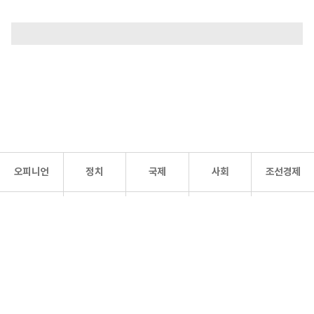
오피니언
정치
국제
사회
조선경제
문화·
조선
스포츠
건강
조선몰
연예
리더스
조선일보 공식 SNS