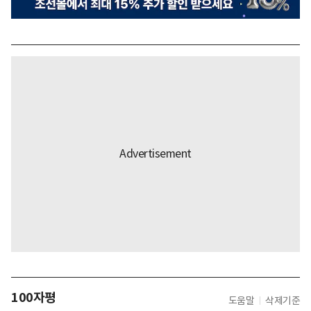
100자평
도움말
삭제기준