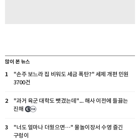
많이 본 뉴스
1
"손주 보느라 집 비워도 세금 폭탄?" 세제 개편 민원
3700건
2
"과거 육군 대학도 뺏겼는데"... 해사 이전에 들끓는
진해
3
"너도 얼마나 더웠으면…" 물놀이장서 수영 즐긴
구렁이