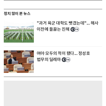
정치 많이 본 뉴스
"과거 육군 대학도 뺏겼는데"... 해사
이전에 들끓는 진해
여야 모두의 적이 됐다... 정성호
법무의 딜레마