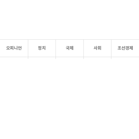
오피니언
정치
국제
사회
조선경제
문화·
조선
스포츠
건강
조선몰
연예
리더스
조선일보 공식 SNS
개인정보처리방침
사이트맵
Copyright 조선일보 All rights reserved. 무단 전재 및 재배포 금지.