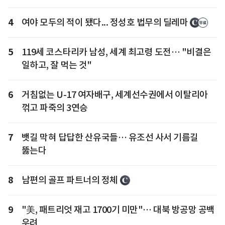
4
여야 모두의 적이 됐다... 정성호 법무의 딜레마
5
119세 코스타리카 남성, 세계 최고령 도전… "비결은
일하고, 잘 먹는 것"
6
거침없는 U-17 여자배구, 세계선수권에서 이탈리아
꺾고 파죽의 3연승
7
뱃길 막혀 답답한 산유국들… 유조선 사서 기름길
뚫는다
8
남편의 골프 파트너의 정체
9
"美, 패트리엇 재고 1700기 미만"… 대북 방공망 공백
우려