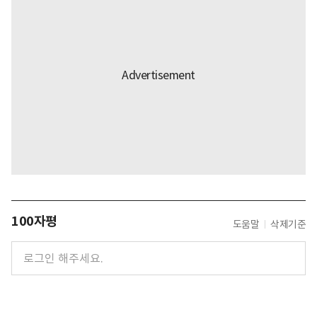
100자평
도움말
삭제기준