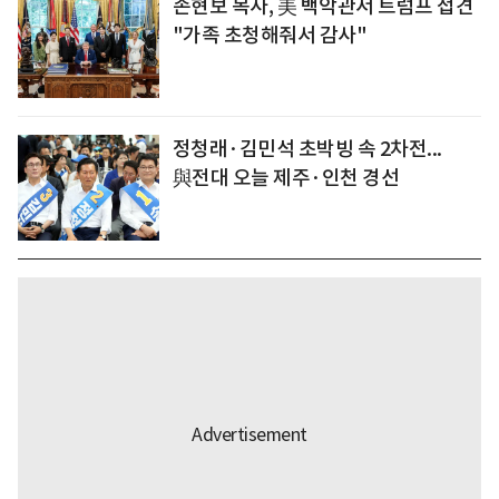
손현보 목사, 美 백악관서 트럼프 접견
"가족 초청해줘서 감사"
정청래·김민석 초박빙 속 2차전...
與전대 오늘 제주·인천 경선