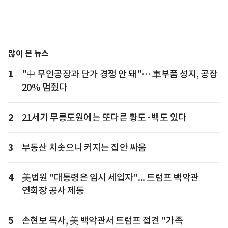
많이 본 뉴스
1
"中 무인공장과 단가 경쟁 안 돼"… 車부품 성지, 공장
20% 멈췄다
2
21세기 무릉도원에는 또다른 황도·백도 있다
3
부동산 치솟으니 커지는 집안 싸움
4
美법원 "대통령은 임시 세입자"... 트럼프 백악관
연회장 공사 제동
5
손현보 목사, 美 백악관서 트럼프 접견 "가족