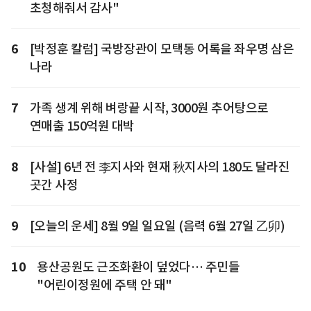
초청해줘서 감사"
6
[박정훈 칼럼] 국방장관이 모택동 어록을 좌우명 삼은
나라
7
가족 생계 위해 벼랑끝 시작, 3000원 추어탕으로
연매출 150억원 대박
8
[사설] 6년 전 李지사와 현재 秋지사의 180도 달라진
곳간 사정
9
[오늘의 운세] 8월 9일 일요일 (음력 6월 27일 乙卯)
10
용산공원도 근조화환이 덮었다… 주민들
"어린이정원에 주택 안 돼"