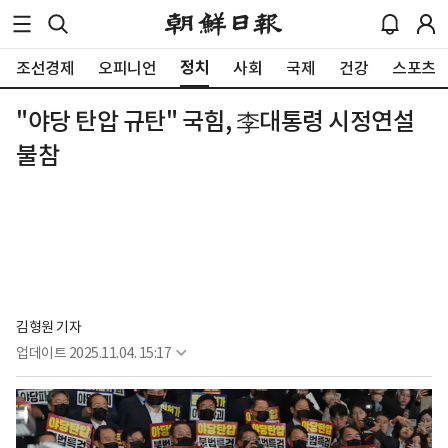
정치
조선경제
오피니언
사회
국제
건강
스포츠
"야당 탄압 규탄" 국힘, 李대통령 시정연설
불참
김형원 기자
업데이트
2025.11.04. 15:17