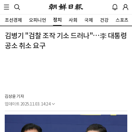
정치
조선경제
오피니언
사회
국제
건강
스포츠
김병기 "검찰 조작 기소 드러나"…李 대통령
공소 취소 요구
김상윤 기자
업데이트
2025.11.03. 14:24