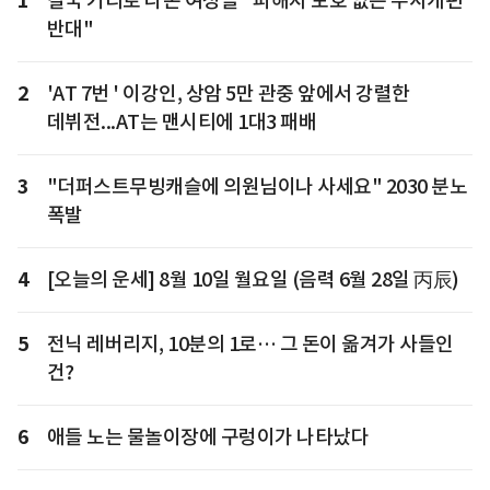
1
결국 거리로 나온 여성들 "피해자 보호 없는 수사개편
반대"
2
'AT 7번 ' 이강인, 상암 5만 관중 앞에서 강렬한
데뷔전...AT는 맨시티에 1대3 패배
3
"더퍼스트무빙캐슬에 의원님이나 사세요" 2030 분노
폭발
4
[오늘의 운세] 8월 10일 월요일 (음력 6월 28일 丙辰)
5
전닉 레버리지, 10분의 1로… 그 돈이 옮겨가 사들인
건?
6
애들 노는 물놀이장에 구렁이가 나타났다