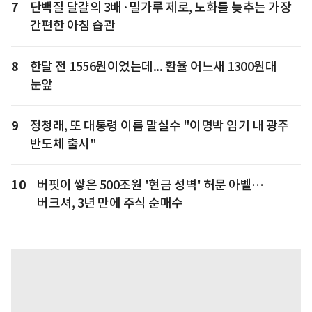
7
단백질 달걀의 3배·밀가루 제로, 노화를 늦추는 가장
간편한 아침 습관
8
한달 전 1556원이었는데... 환율 어느새 1300원대
눈앞
9
정청래, 또 대통령 이름 말실수 "이명박 임기 내 광주
반도체 출시"
10
버핏이 쌓은 500조원 '현금 성벽' 허문 아벨…
버크셔, 3년 만에 주식 순매수