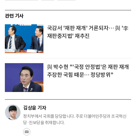
관련 기사
국감서 '재판 재개' 거론되자… 與 '李
재판중지법' 재추진
與 박수현 "'국정 안정법'은 재판 재개
주장한 국힘 때문… 정당방위"
김상윤 기자
정치부에서 국회를 담당합니다. 주로 더불어민주당과 조국혁신
당·진보당을 취재합니다.