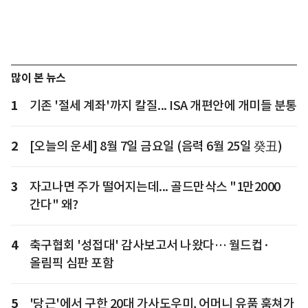
많이 본 뉴스
1
기존 '절세 계좌'까지 칼질... ISA 개편안에 개미들 분통
2
[오늘의 운세] 8월 7일 금요일 (음력 6월 25일 癸丑)
3
자고나면 주가 떨어지는데... 골드만삭스 "1만2000
간다" 왜?
4
축구협회 '성접대' 감사보고서 나왔다… 월드컵·
올림픽 심판 포함
5
'당근'에서 구한 20대 가사도우미, 어머니 유품 훔쳐가