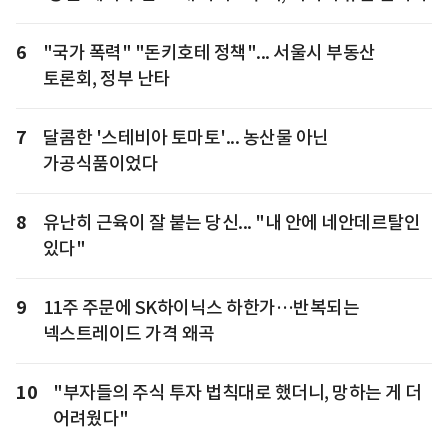
6
"국가 폭력" "돈키호테 정책"... 서울시 부동산
토론회, 정부 난타
7
달콤한 '스테비아 토마토'... 농산물 아닌
가공식품이었다
8
유난히 근육이 잘 붙는 당신... "내 안에 네안데르탈인
있다"
9
11주 주문에 SK하이닉스 하한가…반복되는
넥스트레이드 가격 왜곡
10
"부자들의 주식 투자 법칙대로 했더니, 망하는 게 더
어려웠다"