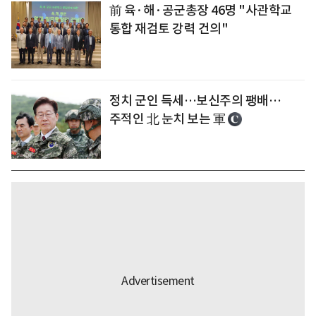
前 육·해·공군총장 46명 "사관학교
통합 재검토 강력 건의"
정치 군인 득세…보신주의 팽배…
주적인 北 눈치 보는 軍