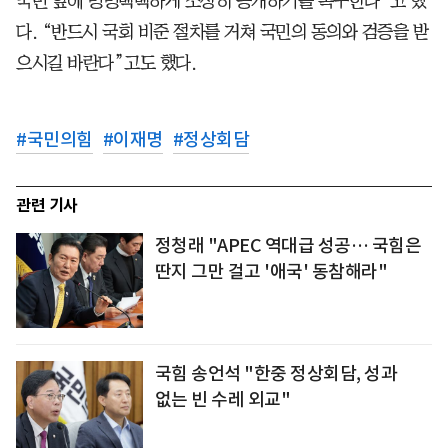
국민 앞에 명명백백하게 소상히 공개하기를 촉구한다”고 했
다. “반드시 국회 비준 절차를 거쳐 국민의 동의와 검증을 받
으시길 바란다”고도 했다.
#
국민의힘
#
이재명
#
정상회담
관련 기사
정청래 "APEC 역대급 성공… 국힘은
딴지 그만 걸고 '애국' 동참해라"
국힘 송언석 "한중 정상회담, 성과
없는 빈 수레 외교"