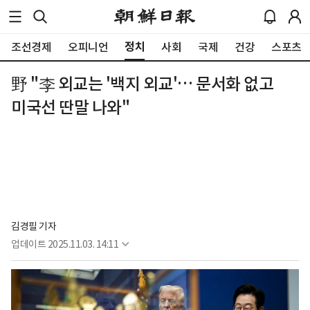
정치
조선경제
오피니언
사회
국제
건강
스포츠
野 "李 외교는 '백지 외교'… 문서화 없고
미국선 딴말 나와"
김경필 기자
업데이트
2025.11.03. 14:11