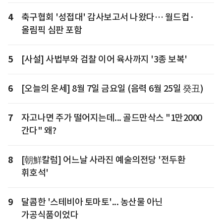
4
축구협회 '성접대' 감사보고서 나왔다… 월드컵·
올림픽 심판 포함
5
[사설] 사법부와 검찰 이어 육사까지 '3종 보복'
6
[오늘의 운세] 8월 7일 금요일 (음력 6월 25일 癸丑)
7
자고나면 주가 떨어지는데... 골드만삭스 "1만2000
간다" 왜?
8
[朝鮮칼럼] 어느날 사라진 예술의전당 '전두환
휘호석'
9
달콤한 '스테비아 토마토'... 농산물 아닌
가공식품이었다