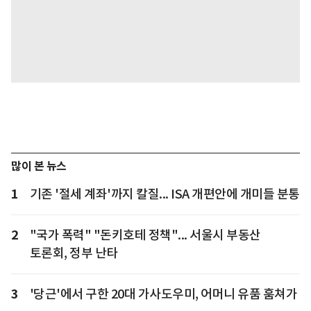
많이 본 뉴스
1
기존 '절세 계좌'까지 칼질... ISA 개편안에 개미들 분통
2
"국가 폭력" "돈키호테 정책"... 서울시 부동산
토론회, 정부 난타
3
'당근'에서 구한 20대 가사도우미, 어머니 유품 훔쳐가