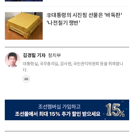
李대통령의 시진핑 선물은 '바둑판'
'나전칠기 쟁반'
김경필 기자
정치부
대통령실, 국무총리실, 감사원, 국민권익위원회 등을 취재합니
다.