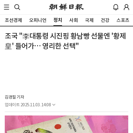
정치
조선경제
오피니언
사회
국제
건강
스포츠
조국 "李대통령 시진핑 황남빵 선물엔 '황제
皇' 들어가… 영리한 선택"
김경필 기자
업데이트
2025.11.03. 14:08