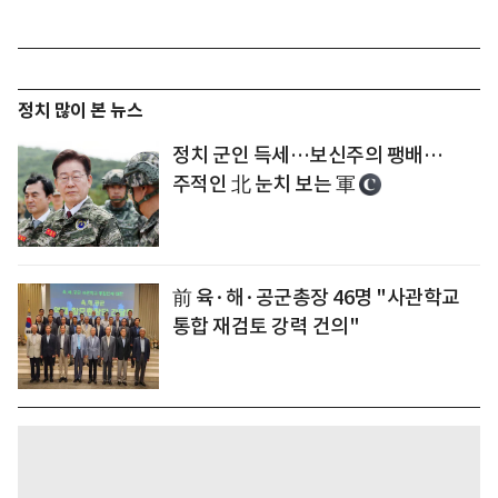
정치 많이 본 뉴스
정치 군인 득세…보신주의 팽배…
주적인 北 눈치 보는 軍
前 육·해·공군총장 46명 "사관학교
통합 재검토 강력 건의"