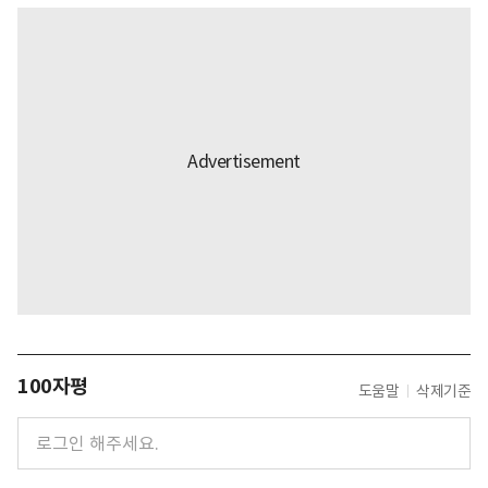
100자평
도움말
삭제기준