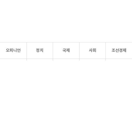
오피니언
정치
국제
사회
조선경제
문화·
조선
스포츠
건강
조선몰
연예
리더스
조선일보 공식 SNS
개인정보처리방침
사이트맵
Copyright 조선일보 All rights reserved. 무단 전재 및 재배포 금지.