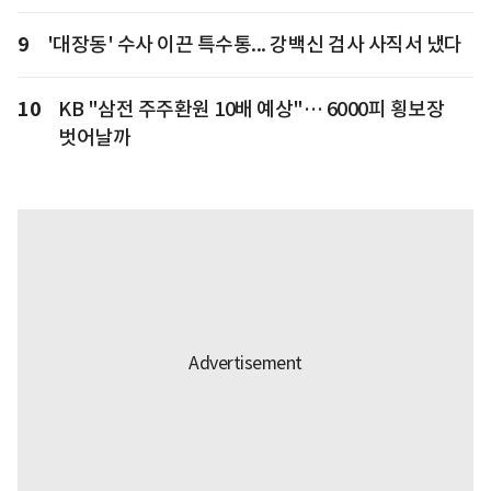
9
'대장동' 수사 이끈 특수통... 강백신 검사 사직서 냈다
10
KB "삼전 주주환원 10배 예상"… 6000피 횡보장
벗어날까