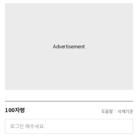
100자평
도움말
삭제기준