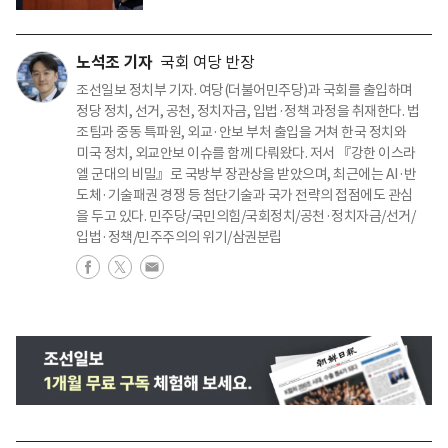
노석조 기자
국회 여당 반장
조선일보 정치부 기자. 여당(더불어민주당)과 국회를 출입하며
정당 정치, 선거, 공천, 정치자금, 입법·정책 과정을 취재한다. 법
조팀과 중동 특파원, 외교·안보 부처 출입을 거쳐 한국 정치와
미국 정치, 외교안보 이슈를 함께 다뤄왔다. 저서 『강한 이스라
엘 군대의 비밀』로 국방부 장관상을 받았으며, 최근에는 AI·반
도체·기술패권 경쟁 등 첨단기술과 국가 전략의 접점에도 관심
을 두고 있다. 민주당/국민의힘/국회정치/공천·정치자금/선거/
입법·정책/민주주의의 위기/삼권분립