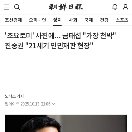
정치
조선경제
오피니언
사회
국제
건강
스포츠
'조요토미' 사진에... 금태섭 "가장 천박"
진중권 "21세기 인민재판 현장"
노석조 기자
업데이트
2025.10.13. 21:06