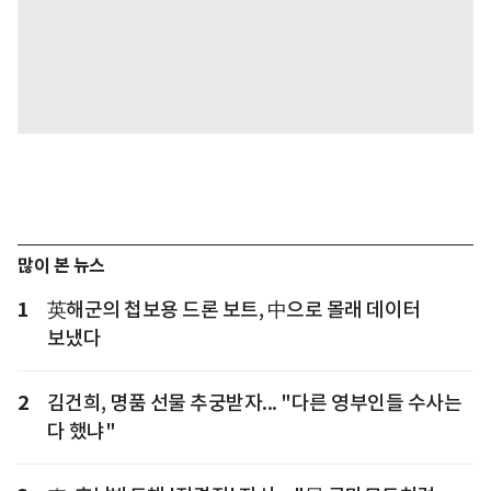
많이 본 뉴스
1
英해군의 첩보용 드론 보트, 中으로 몰래 데이터
보냈다
2
김건희, 명품 선물 추궁받자... "다른 영부인들 수사는
다 했냐"