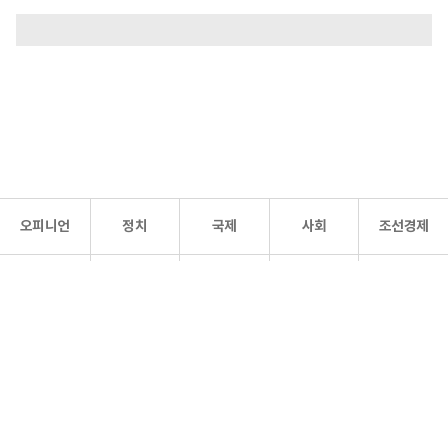
오피니언
정치
국제
사회
조선경제
문화·
조선
스포츠
건강
조선몰
연예
리더스
조선일보 공식 SNS
개인정보처리방침
사이트맵