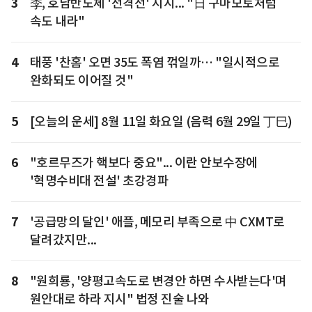
3
李, 호남반도체 '전격전' 지시... "日 구마모토처럼
속도 내라"
4
태풍 '찬홈' 오면 35도 폭염 꺾일까… "일시적으로
완화되도 이어질 것"
5
[오늘의 운세] 8월 11일 화요일 (음력 6월 29일 丁巳)
6
"호르무즈가 핵보다 중요"... 이란 안보수장에
'혁명수비대 전설' 초강경파
7
'공급망의 달인' 애플, 메모리 부족으로 中 CXMT로
달려갔지만...
8
"원희룡, '양평고속도로 변경안 하면 수사받는다'며
원안대로 하라 지시" 법정 진술 나와