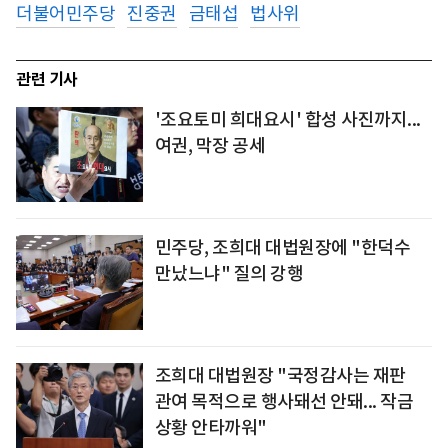
더불어민주당
진중권
금태섭
법사위
관련 기사
'조요토미 희대요시' 합성 사진까지...
여권, 막장 공세
민주당, 조희대 대법원장에 "한덕수
만났느냐" 질의 강행
조희대 대법원장 "국정감사는 재판
관여 목적으로 행사돼선 안돼... 작금
상황 안타까워"