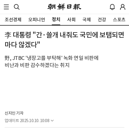
정치
조선경제
오피니언
사회
국제
건강
스포츠
李 대통령 "간·쓸개 내줘도 국민에 보탬되면
마다 않겠다"
野, JTBC '냉장고를 부탁해' 녹화 연일 비판에
비난과 비판 감수하겠다는 취지
신지인 기자
업데이트
2025.10.10. 10:08