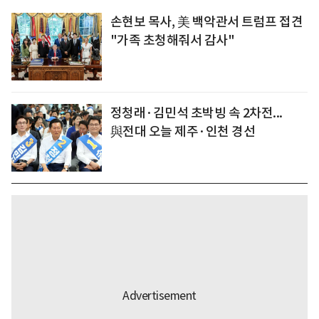
손현보 목사, 美 백악관서 트럼프 접견
"가족 초청해줘서 감사"
정청래·김민석 초박빙 속 2차전...
與전대 오늘 제주·인천 경선