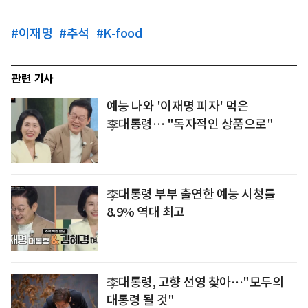
#
이재명
#
추석
#
K-food
관련 기사
예능 나와 '이재명 피자' 먹은
李대통령… "독자적인 상품으로"
李대통령 부부 출연한 예능 시청률
8.9% 역대 최고
李대통령, 고향 선영 찾아…"모두의
대통령 될 것"