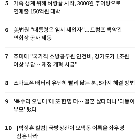
5
가족 생계 위해 벼랑끝 시작, 3000원 추어탕으로
연매출 150억원 대박
6
美법원 "대통령은 임시 세입자"... 트럼프 백악관
연회장 공사 제동
7
추미애 "국가직 소방공무원 인건비, 경기도가 1조원
이상 부담… 재정 개혁 시급"
8
스마트폰 배터리 유난히 빨리 닳는 분, 5가지 해결 방법
9
'독수리 오남매'에 또 한명 더… 결혼 싫다더니 '다둥이
부모' 됐다
10
[박정훈 칼럼] 국방장관이 모택동 어록을 좌우명
삼은 나라