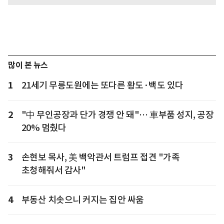
많이 본 뉴스
1
21세기 무릉도원에는 또다른 황도·백도 있다
2
"中 무인공장과 단가 경쟁 안 돼"… 車부품 성지, 공장
20% 멈췄다
3
손현보 목사, 美 백악관서 트럼프 접견 "가족
초청해줘서 감사"
4
부동산 치솟으니 커지는 집안 싸움