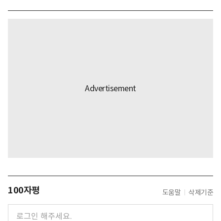
100자평
도움말
삭제기준