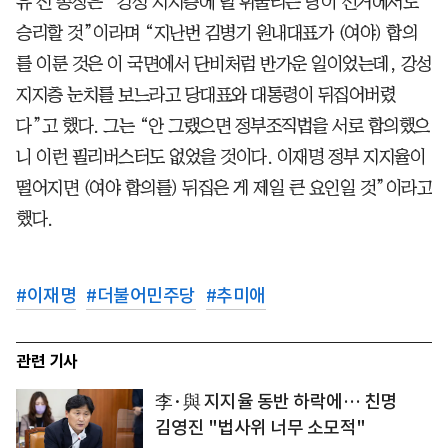
유 전 총장은 “강성 지지층에 덜 휘둘리는 당이 선거에서도
승리할 것”이라며 “지난번 김병기 원내대표가 (여야) 합의
를 이룬 것은 이 국면에서 단비처럼 반가운 일이었는데, 강성
지지층 눈치를 보느라고 당대표와 대통령이 뒤집어버렸
다”고 했다. 그는 “안 그랬으면 정부조직법을 서로 합의했으
니 이런 필리버스터도 없었을 것이다. 이재명 정부 지지율이
떨어지면 (여야 합의를) 뒤집은 게 제일 큰 요인일 것”이라고
했다.
#
이재명
#
더불어민주당
#
추미애
관련 기사
李·與 지지율 동반 하락에… 친명
김영진 "법사위 너무 소모적"