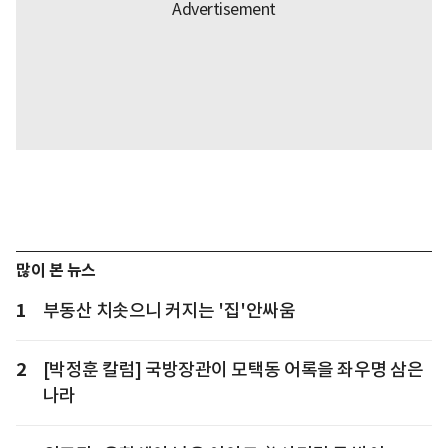
많이 본 뉴스
1
부동산 치솟으니 커지는 '집'안싸움
2
[박정훈 칼럼] 국방장관이 모택동 어록을 좌우명 삼은
나라