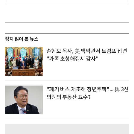
정치 많이 본 뉴스
손현보 목사, 美 백악관서 트럼프 접견
"가족 초청해줘서 감사"
"폐기 버스 개조해 청년주택"... 與 3선
의원의 부동산 묘수?