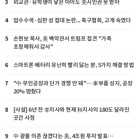
3
외교관·유학생이 낳은 아이도 美시민권 못 받아
4
압수수색·심판 성 접대 논란... 축구협회, 고개 숙였다
5
손현보 목사, 美 백악관서 트럼프 접견 "가족
초청해줘서 감사"
6
스마트폰 배터리 유난히 빨리 닳는 분, 5가지 해결 방법
7
"中 무인공장과 단가 경쟁 안 돼"… 車부품 성지, 공장
20% 멈췄다
8
[사설] 6년 전 李지사와 현재 秋지사의 180도 달라진
곳간 사정
9
中 광물 의존 끊겠다는 美, 4조원 투자 발표…