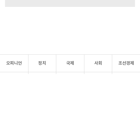
오피니언
정치
국제
사회
조선경제
문화·
조선
스포츠
건강
조선몰
연예
리더스
조선일보 공식 SNS
개인정보처리방침
사이트맵