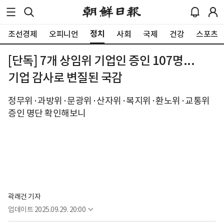
정치
조선경제
오피니언
사회
국제
건강
스포츠
[단독] 7개 상임위 기업인 증인 107명...
기업 감사로 변질된 국감
정무위·과방위·문광위·산자위·복지위·환노위·교통위
증인 명단 확인해보니
곽래건 기자
업데이트
2025.09.29. 20:00