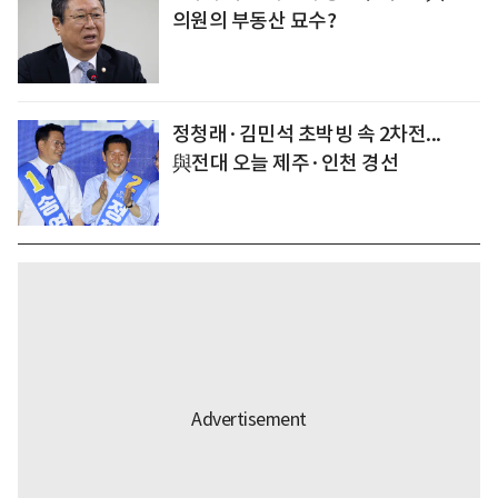
의원의 부동산 묘수?
정청래·김민석 초박빙 속 2차전...
與전대 오늘 제주·인천 경선