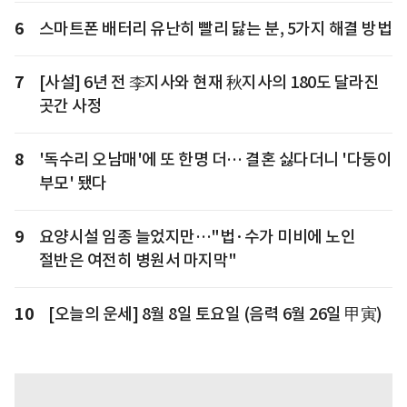
6
스마트폰 배터리 유난히 빨리 닳는 분, 5가지 해결 방법
7
[사설] 6년 전 李지사와 현재 秋지사의 180도 달라진
곳간 사정
8
'독수리 오남매'에 또 한명 더… 결혼 싫다더니 '다둥이
부모' 됐다
9
요양시설 임종 늘었지만…"법·수가 미비에 노인
절반은 여전히 병원서 마지막"
10
[오늘의 운세] 8월 8일 토요일 (음력 6월 26일 甲寅)