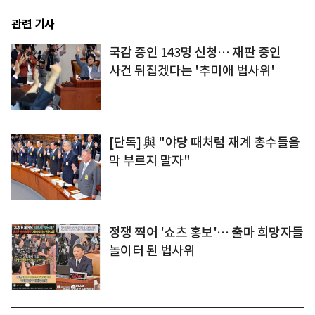
관련 기사
국감 증인 143명 신청… 재판 중인
사건 뒤집겠다는 '추미애 법사위'
[단독] 與 "야당 때처럼 재계 총수들을
막 부르지 말자"
정쟁 찍어 '쇼츠 홍보'… 출마 희망자들
놀이터 된 법사위