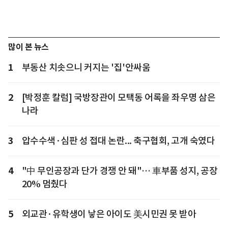
많이 본 뉴스
1
부동산 치솟으니 커지는 '집'안싸움
2
[박정훈 칼럼] 국방장관이 모택동 어록을 좌우명 삼은
나라
3
압수수색·심판 성 접대 논란... 축구협회, 고개 숙였다
4
"中 무인공장과 단가 경쟁 안 돼"… 車부품 성지, 공장
20% 멈췄다
5
외교관·유학생이 낳은 아이도 美시민권 못 받아