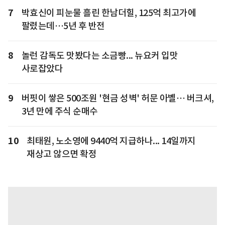
7
박효신이 피눈물 흘린 한남더힐, 125억 최고가에
팔렸는데…5년 후 반전
8
놀런 감독도 맛봤다는 소금빵... 뉴요커 입맛
사로잡았다
9
버핏이 쌓은 500조원 '현금 성벽' 허문 아벨… 버크셔,
3년 만에 주식 순매수
10
최태원, 노소영에 9440억 지급하나... 14일까지
재상고 않으면 확정