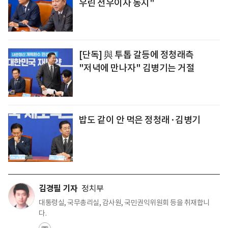
우린 전우이자 동지"
[단독] 與 투톱 갈등에 정청래측
"저녁에 만나자" 김병기는 거절
밥도 같이 안 먹은 정청래·김병기
김경필 기자
정치부
대통령실, 국무총리실, 감사원, 국민권익위원회 등을 취재합니
다.