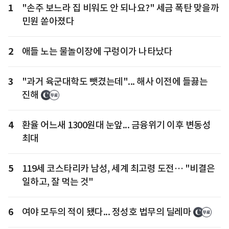
1
"손주 보느라 집 비워도 안 되나요?" 세금 폭탄 맞을까
민원 쏟아졌다
2
애들 노는 물놀이장에 구렁이가 나타났다
3
"과거 육군대학도 뺏겼는데"... 해사 이전에 들끓는
진해
4
환율 어느새 1300원대 눈앞... 금융위기 이후 변동성
최대
5
119세 코스타리카 남성, 세계 최고령 도전… "비결은
일하고, 잘 먹는 것"
6
여야 모두의 적이 됐다... 정성호 법무의 딜레마