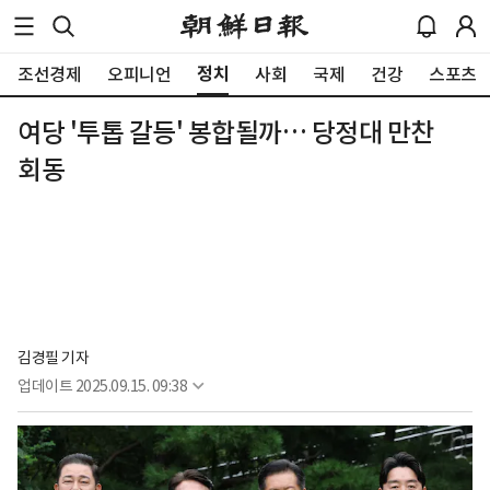
정치
조선경제
오피니언
사회
국제
건강
스포츠
여당 '투톱 갈등' 봉합될까… 당정대 만찬
회동
김경필 기자
업데이트
2025.09.15. 09:38