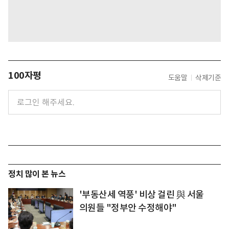
100자평
도움말
삭제기준
정치 많이 본 뉴스
'부동산세 역풍' 비상 걸린 與 서울
의원들 "정부안 수정해야"