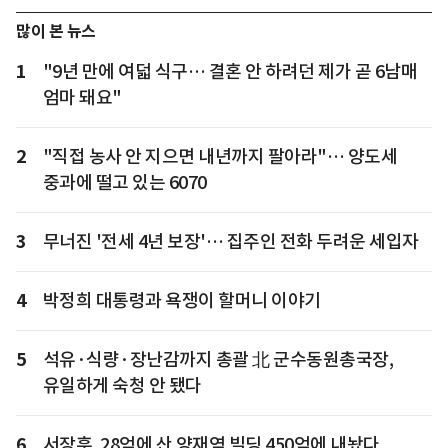
많이 본 뉴스
1
"9년 만에 여덟 식구… 결혼 안 하려던 제가 곧 6남매
엄마 돼요"
2
"직접 농사 안 지으면 내년까지 팔아라"… 양도세
중과에 떨고 있는 6070
3
무너진 '전세 4년 보장'… 집주인 전화 두려운 세입자
4
박정희 대통령과 욕쟁이 할머니 이야기
5
석유·식량·장난감까지 총괄 北 군수동원총국장,
유일하게 숙청 안 됐다
6
서장훈, 28억에 산 양재역 빌딩 450억에 내놨다