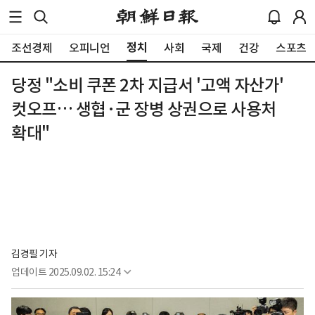
정치
조선경제
오피니언
사회
국제
건강
스포츠
당정 "소비 쿠폰 2차 지급서 '고액 자산가'
컷오프… 생협·군 장병 상권으로 사용처
확대"
김경필 기자
업데이트
2025.09.02. 15:24