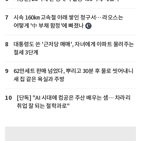
7
시속 160㎞ 고속철 아래 쌓인 청구서… 라오스는
어떻게 '中 부채 함정'에 빠졌나
8
대통령도 쓴 '근저당 매매', 자녀에게 아파트 물려주는
절세 3단계
9
62만세트 판매 넘었다, 뿌리고 30분 후 물로 씻어내니
새 집 같은 욕실과 주방
10
[단독] "AI 시대에 컴공은 주산 배우는 셈… 차라리
취업 잘 되는 철학과로"