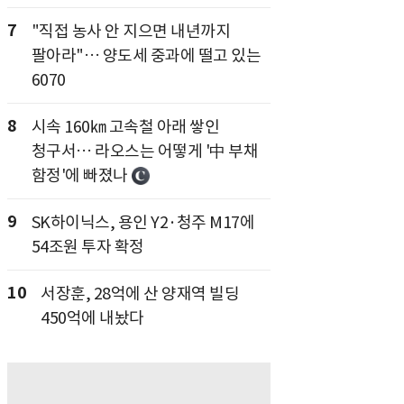
7
"직접 농사 안 지으면 내년까지
팔아라"… 양도세 중과에 떨고 있는
6070
8
시속 160㎞ 고속철 아래 쌓인
청구서… 라오스는 어떻게 '中 부채
함정'에 빠졌나
9
SK하이닉스, 용인 Y2·청주 M17에
54조원 투자 확정
10
서장훈, 28억에 산 양재역 빌딩
450억에 내놨다