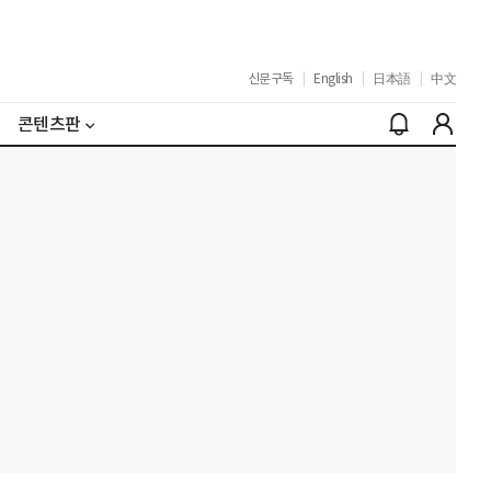
신문구독
|
English
|
日本語
|
中文
콘텐츠판