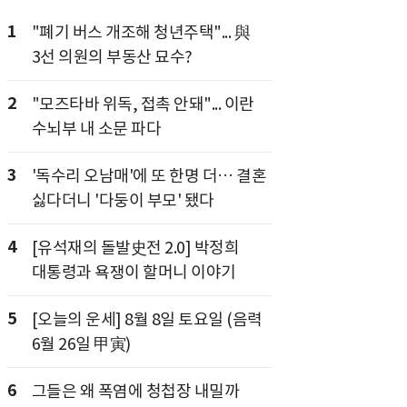
1
"폐기 버스 개조해 청년주택"... 與
3선 의원의 부동산 묘수?
2
"모즈타바 위독, 접촉 안돼"... 이란
수뇌부 내 소문 파다
3
'독수리 오남매'에 또 한명 더… 결혼
싫다더니 '다둥이 부모' 됐다
4
[유석재의 돌발史전 2.0] 박정희
대통령과 욕쟁이 할머니 이야기
5
[오늘의 운세] 8월 8일 토요일 (음력
6월 26일 甲寅)
6
그들은 왜 폭염에 청첩장 내밀까