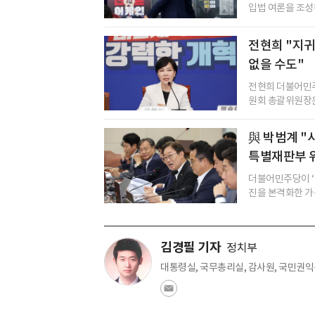
입법 여론을 조성하
전현희 "지귀
없을 수도"
전현희 더불어민주
원회 총괄위원장은 
與 박범계 "
특별재판부 위
더불어민주당이 ‘
진을 본격화한 가운
김경필 기자
정치부
대통령실, 국무총리실, 감사원, 국민권