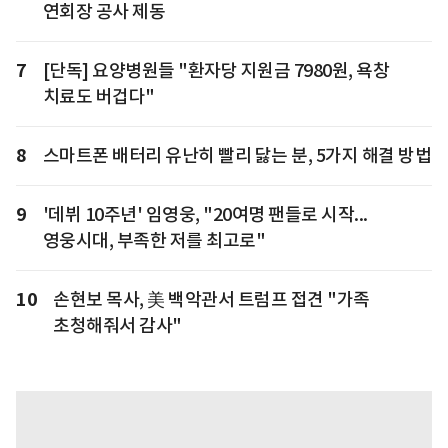
연회장 공사 제동
7
[단독] 요양병원들 "환자당 지원금 7980원, 욕창
치료도 버겁다"
8
스마트폰 배터리 유난히 빨리 닳는 분, 5가지 해결 방법
9
'데뷔 10주년' 임영웅, "20여명 팬들로 시작...
영웅시대, 부족한 저를 최고로"
10
손현보 목사, 美 백악관서 트럼프 접견 "가족
초청해줘서 감사"