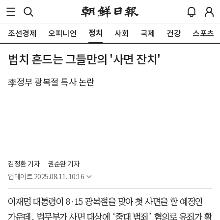
정치
조선경제
오피니언
사회
국제
건강
스포츠
법치 흔드는 그들만의 '사면 잔치'
李정부 광복절 특사 논란
김정환 기자
권순완 기자
업데이트
2025.08.11. 10:16
이재명 대통령이 8·15 광복절을 맞아 첫 사면을 할 예정인
가운데, 법무부가 사면 대상에 ‘중대 범죄’ 혐의로 유죄가 확