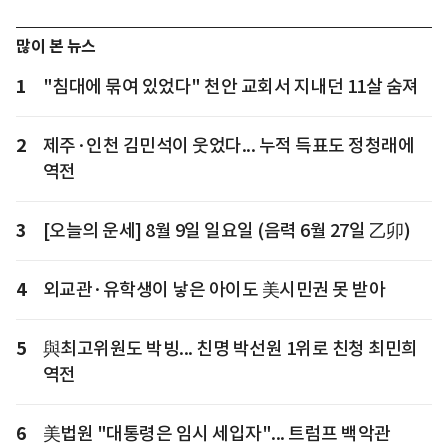
많이 본 뉴스
1
"침대에 묶여 있었다" 천안 교회서 지내던 11살 숨져
2
제주·인천 김민석이 웃었다... 누적 득표도 정청래에
역전
3
[오늘의 운세] 8월 9일 일요일 (음력 6월 27일 乙卯)
4
외교관·유학생이 낳은 아이도 美시민권 못 받아
5
與최고위원도 박빙... 친명 박선원 1위로 친청 최민희
역전
6
美법원 "대통령은 임시 세입자"... 트럼프 백악관