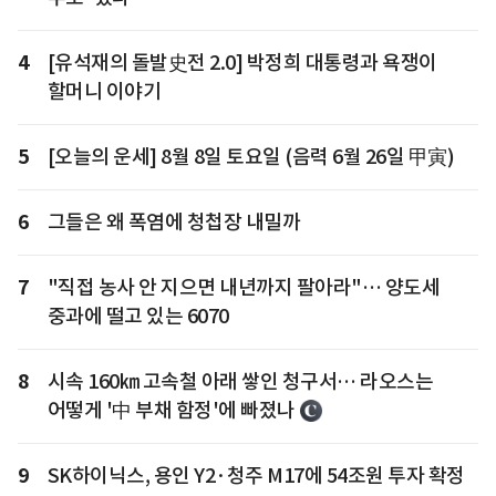
4
[유석재의 돌발史전 2.0] 박정희 대통령과 욕쟁이
할머니 이야기
5
[오늘의 운세] 8월 8일 토요일 (음력 6월 26일 甲寅)
6
그들은 왜 폭염에 청첩장 내밀까
7
"직접 농사 안 지으면 내년까지 팔아라"… 양도세
중과에 떨고 있는 6070
8
시속 160㎞ 고속철 아래 쌓인 청구서… 라오스는
어떻게 '中 부채 함정'에 빠졌나
9
SK하이닉스, 용인 Y2·청주 M17에 54조원 투자 확정