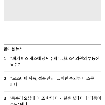
많이 본 뉴스
1
"폐기 버스 개조해 청년주택"... 與 3선 의원의 부동산
묘수?
2
"모즈타바 위독, 접촉 안돼"... 이란 수뇌부 내 소문
파다
3
'독수리 오남매'에 또 한명 더… 결혼 싫다더니 '다둥이
부모' 됐다