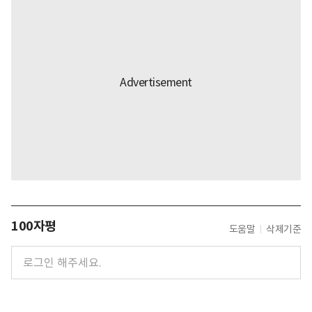
100자평
도움말
삭제기준